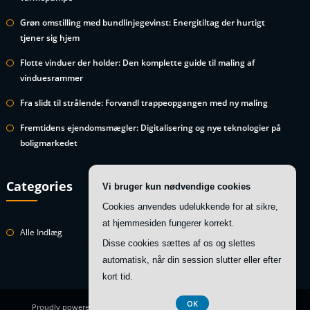
Grøn omstilling med bundlinjegevinst: Energitiltag der hurtigt
tjener sig hjem
Flotte vinduer der holder: Den komplette guide til maling af
vinduesrammer
Fra slidt til strålende: Forvandl trappeopgangen med ny maling
Fremtidens ejendomsmægler: Digitalisering og nye teknologier på
boligmarkedet
Categories
Vi bruger kun nødvendige cookies
Cookies anvendes udelukkende for at sikre,
at hjemmesiden fungerer korrekt.
Alle Indlæg
Disse cookies sættes af os og slettes
automatisk, når din session slutter eller efter
kort tid.
OK
Proudly powered by
WordPress
| Theme:
HoneyBee
by SpiceThemes