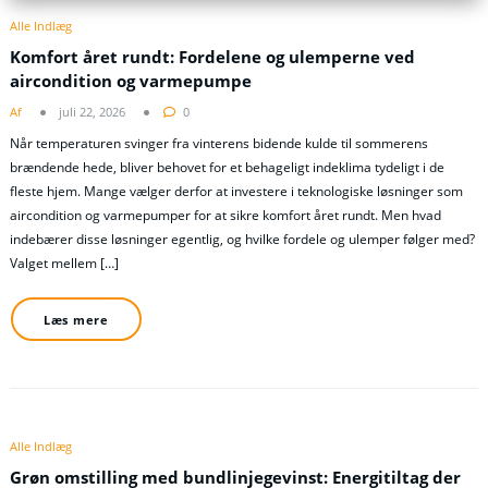
Alle Indlæg
Komfort året rundt: Fordelene og ulemperne ved
aircondition og varmepumpe
Af
juli 22, 2026
0
Når temperaturen svinger fra vinterens bidende kulde til sommerens
brændende hede, bliver behovet for et behageligt indeklima tydeligt i de
fleste hjem. Mange vælger derfor at investere i teknologiske løsninger som
aircondition og varmepumper for at sikre komfort året rundt. Men hvad
indebærer disse løsninger egentlig, og hvilke fordele og ulemper følger med?
Valget mellem […]
Læs mere
Alle Indlæg
Grøn omstilling med bundlinjegevinst: Energitiltag der