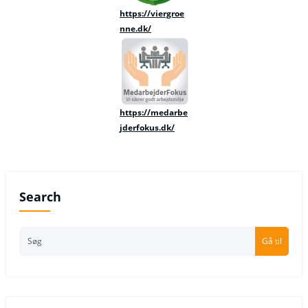
https://viergroe
nne.dk/
https://medarbe
jderfokus.dk/
Search
Gå til