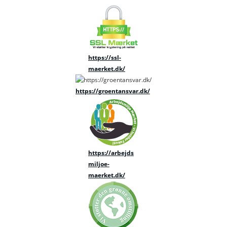
https://ssl-
maerket.dk/
https://groentansvar.dk/
https://arbejds
miljoe-
maerket.dk/