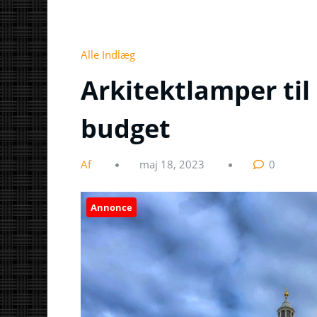
Alle Indlæg
Arkitektlamper ti
budget
Af
maj 18, 2023
0
Annonce