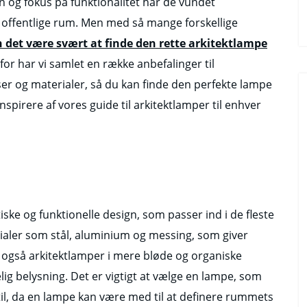
n og fokus på funktionalitet har de vundet
g offentlige rum. Men med så mange forskellige
 det være svært at finde den rette arkitektlampe
or har vi samlet en række anbefalinger til
sser og materialer, så du kan finde den perfekte lampe
inspirere af vores guide til arkitektlamper til enhver
ske og funktionelle design, som passer ind i de fleste
rialer som stål, aluminium og messing, som giver
 også arkitektlamper i mere bløde og organiske
ig belysning. Det er vigtigt at vælge en lampe, som
stil, da en lampe kan være med til at definere rummets