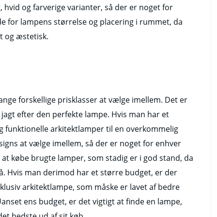
, hvid og farverige varianter, så der er noget for
de for lampens størrelse og placering i rummet, da
t og æstetisk.
nge forskellige prisklasser at vælge imellem. Det er
å jagt efter den perfekte lampe. Hvis man har et
g funktionelle arkitektlamper til en overkommelig
signs at vælge imellem, så der er noget for enhver
t købe brugte lamper, som stadig er i god stand, da
. Hvis man derimod har et større budget, er der
klusiv arkitektlampe, som måske er lavet af bedre
nset ens budget, er det vigtigt at finde en lampe,
det bedste ud af sit køb.