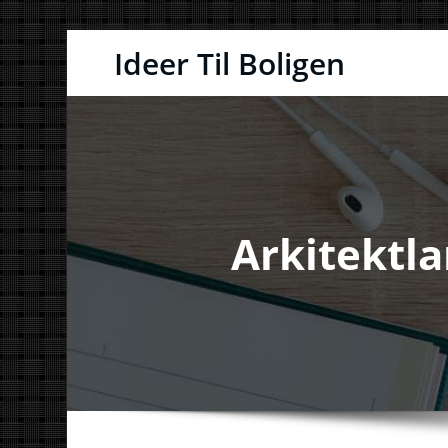
Videre
Ideer Til Boligen
til
indhold
Arkitektl