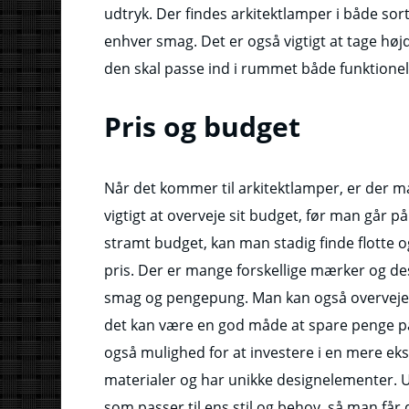
udtryk. Der findes arkitektlamper i både sort
enhver smag. Det er også vigtigt at tage høj
den skal passe ind i rummet både funktionel
Pris og budget
Når det kommer til arkitektlamper, er der ma
vigtigt at overveje sit budget, før man går p
stramt budget, kan man stadig finde flotte o
pris. Der er mange forskellige mærker og de
smag og pengepung. Man kan også overveje a
det kan være en god måde at spare penge på
også mulighed for at investere i en mere eks
materialer og har unikke designelementer. Ua
som passer til ens stil og behov, så man får 