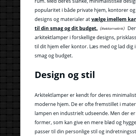
rum. Med deres slanke, minimalistiske desig
popularitet i både private hjem, kontorer o
designs og materialer at
vælge imellem kan
til din smag og dit budget.
Derf
arkitektlamper i forskellige designs, priskla
til dit hjem eller kontor. Læs med og lad dig 
smag og budget.
Design og stil
Arkitektlamper er kendt for deres minimalisti
moderne hjem. De er ofte fremstillet i mate
lampen en industrielt udseende. Men der er
former, som kan give en mere blød og hyggel
passer til din personlige stil og indretnings