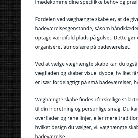
imødekomme dine specifikke behov og præf
Fordelen ved væghængte skabe er, at de give
badeværelsesgenstande, såsom håndklæder, 
optage værdifuld plads på gulvet. Dette gø
organiseret atmosfære på badeværelset.
Ved at vælge væghængte skabe kan du også s
vægfladen og skaber visuel dybde, hvilket få
er især fordelagtigt på små badeværelser, h
Væghængte skabe findes i forskellige stilar
til din indretning og personlige smag. Du k
overflader og rene linjer, eller mere tradit
hvilket design du vælger, vil væghængte skabe t
badeværelse.