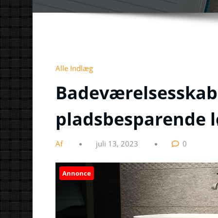
Alle Indlæg
Badeværelsesskabe
pladsbesparende l
Af
juli 13, 2023
0
Annonce