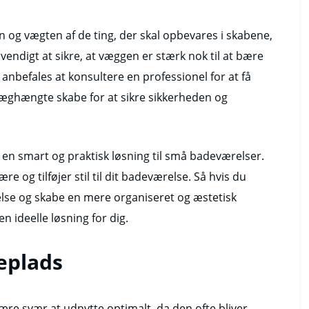
en og vægten af de ting, der skal opbevares i skabene,
ndigt at sikre, at væggen er stærk nok til at bære
anbefales at konsultere en professionel for at få
væghængte skabe for at sikre sikkerheden og
en smart og praktisk løsning til små badeværelser.
e og tilføjer stil til dit badeværelse. Så hvis du
lse og skabe en mere organiseret og æstetisk
 ideelle løsning for dig.
eplads
re svær at udnytte optimalt, da den ofte bliver