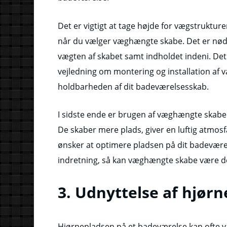
Det er vigtigt at tage højde for vægstruktur
når du vælger væghængte skabe. Det er nødve
vægten af skabet samt indholdet indeni. Det 
vejledning om montering og installation af 
holdbarheden af ​​dit badeværelsesskab.
I sidste ende er brugen af væghængte skabe 
De skaber mere plads, giver en luftig atmosfær
ønsker at optimere pladsen på dit badevære
indretning, så kan væghængte skabe være den
3. Udnyttelse af hjørn
Hjørnepladsen på et badeværelse kan ofte væ