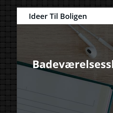
Videre
Ideer Til Boligen
til
indhold
Badeværelsessk