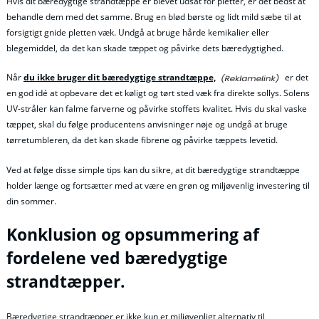
Hvis dit bæredygtige strandtæppe er blevet udsat for pletter, er det bedst at
behandle dem med det samme. Brug en blød børste og lidt mild sæbe til at
forsigtigt gnide pletten væk. Undgå at bruge hårde kemikalier eller
blegemiddel, da det kan skade tæppet og påvirke dets bæredygtighed.
Når
du ikke bruger dit bæredygtige strandtæppe,
er det
en god idé at opbevare det et køligt og tørt sted væk fra direkte sollys. Solens
UV-stråler kan falme farverne og påvirke stoffets kvalitet. Hvis du skal vaske
tæppet, skal du følge producentens anvisninger nøje og undgå at bruge
tørretumbleren, da det kan skade fibrene og påvirke tæppets levetid.
Ved at følge disse simple tips kan du sikre, at dit bæredygtige strandtæppe
holder længe og fortsætter med at være en grøn og miljøvenlig investering til
din sommer.
Konklusion og opsummering af
fordelene ved bæredygtige
strandtæpper.
Bæredygtige strandtæpper er ikke kun et miljøvenligt alternativ til