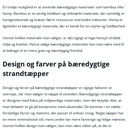
En tredje mulighed er at anvende bæredygtige materialer som bambus eller
hamp. Bambus er et utrolig holdbart og slidstærkt materiale, der samtidig er
hurtigtvoksende og kræver færre ressourcer end andre træsorter. Hemp er
ligeledes et bæredygtigt materiale, der er kendt for sin styrke og holdbarhed.
Uanset hvilket materiale man vælger, er det vigtigt at tage hensyn til både
miljø og kvalitet. Ved at vælge bæredygtige materialer kan man være med til
at bidrage til en mere grøn og bæredygtig fremtid.
Design og farver på bæredygtige
strandtæpper
Design og farver på bæredygtige strandtæpper er vigtige faktorer at
overveje, når man vælger et tæppe til stranden. Bæredygtige strandtæpper
er designet med fokus på miljøvenlige materialer, men det betyder ikke, at
man behøver at gå på kompromis med udseendet. De kommer i en række
forskellige farver og mønstre, der passer til enhver smag. Nogle tæpper har
en mere minimalistisk stil, mens andre har mere farverige og livlige mønstre.
Uanset hvilket design man vælger, kan man være sikker på, at det er