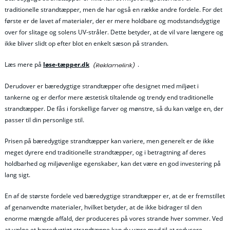
traditionelle strandtæpper, men de har også en række andre fordele. For det
første er de lavet af materialer, der er mere holdbare og modstandsdygtige
over for slitage og solens UV-stråler. Dette betyder, at de vil vare længere og
ikke bliver slidt op efter blot en enkelt sæson på stranden.
Læs mere på
løse-tæpper.dk
.
Derudover er bæredygtige strandtæpper ofte designet med miljøet i
tankerne og er derfor mere æstetisk tiltalende og trendy end traditionelle
strandtæpper. De fås i forskellige farver og mønstre, så du kan vælge en, der
passer til din personlige stil.
Prisen på bæredygtige strandtæpper kan variere, men generelt er de ikke
meget dyrere end traditionelle strandtæpper, og i betragtning af deres
holdbarhed og miljøvenlige egenskaber, kan det være en god investering på
lang sigt.
En af de største fordele ved bæredygtige strandtæpper er, at de er fremstillet
af genanvendte materialer, hvilket betyder, at de ikke bidrager til den
enorme mængde affald, der produceres på vores strande hver sommer. Ved
at vælge et bæredygtigt strandtæppe kan du være med til at reducere