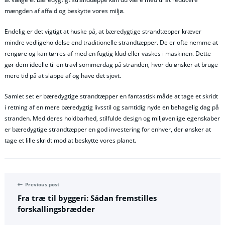
mængden af affald og beskytte vores miljø.
Endelig er det vigtigt at huske på, at bæredygtige strandtæpper kræver
mindre vedligeholdelse end traditionelle strandtæpper. De er ofte nemme at
rengøre og kan tørres af med en fugtig klud eller vaskes i maskinen. Dette
gør dem ideelle til en travl sommerdag på stranden, hvor du ønsker at bruge
mere tid på at slappe af og have det sjovt.
Samlet set er bæredygtige strandtæpper en fantastisk måde at tage et skridt
i retning af en mere bæredygtig livsstil og samtidig nyde en behagelig dag på
stranden. Med deres holdbarhed, stilfulde design og miljøvenlige egenskaber
er bæredygtige strandtæpper en god investering for enhver, der ønsker at
tage et lille skridt mod at beskytte vores planet.
Previous post
Fra træ til byggeri: Sådan fremstilles
forskallingsbrædder