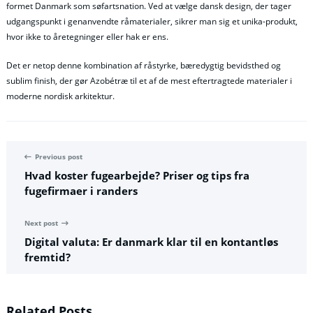
formet Danmark som søfartsnation. Ved at vælge dansk design, der tager
udgangspunkt i genanvendte råmaterialer, sikrer man sig et unika-produkt,
hvor ikke to åretegninger eller hak er ens.
Det er netop denne kombination af råstyrke, bæredygtig bevidsthed og
sublim finish, der gør Azobétræ til et af de mest eftertragtede materialer i
moderne nordisk arkitektur.
Previous post
Hvad koster fugearbejde? Priser og tips fra
fugefirmaer i randers
Next post
Digital valuta: Er danmark klar til en kontantløs
fremtid?
Related Posts