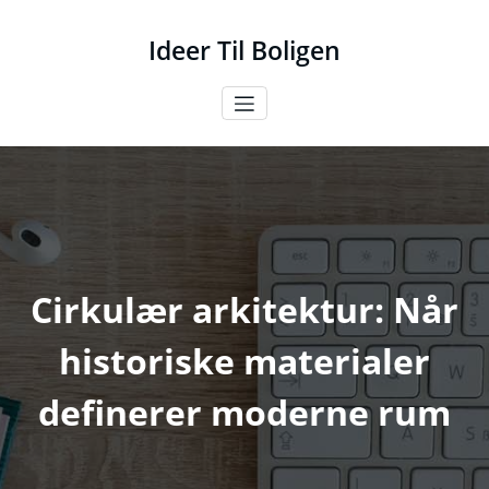
Videre
til
Ideer Til Boligen
indhold
Cirkulær arkitektur: Når
historiske materialer
definerer moderne rum