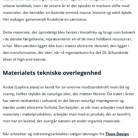
urbane landskab, men i de senere år er der opstået et markant skifte mod
materialer, der besidder en iboende termisk masse, historie og taktil dybde.
Her indtager genanvendt Azobétræ en særstatus.
Dette materiale, der oprindeligt blev hentet i Vestafrika og brugt som bolværk
i de danske færgehavne, repræsenterer en af de mest holdbare ressourcer,
vi har. Men værdien ligger ikke kun i træets ekstreme densitet; den ligger i
den transformation, der sker, når rå ingeniørkunst fra det 20. århundrede
bliver til high-end interiør.
Materialets tekniske overlegenhed
Azobé (Lophira alata) er kendt for sin enorme modstandskraft mod råd og
svamp, hvilket skyldes de naturlige olier, der mætter fibrene. Da træet i årtier
har været nedsænket i saltvand, er det blevet naturligt imprægneret og
hærdet under ekstreme forhold. Det betyder, at når man arbejder med dette
materiale i møbelproduktion, arbejder man med et produkt, der er kemifrit,
men har en levetid, der overgår næsten alt andet organisk materiale.
Når arkitekter og indretningsarkitekter vælger løsninger fra
Thors Design