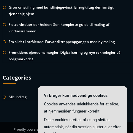
Grøn omstilling med bundlinjegevinst: Energitiltag der hurtigt
tjener sig hjem
Flotte vinduer der holder: Den komplette guide til maling af
vinduesrammer
Fra slidt til strålende: Forvandl trappeopgangen med ny maling
Fremtidens ejendomsmægler: Digitalisering og nye teknologier på
boligmarkedet
Categories
Vi bruger kun nødvendige cookies
Alle Indlæg
Cookies anvendes udelukkende for at sikre,
at hjemmesiden fungerer korrekt.
Disse cookies sættes af os og slettes
automatisk, når din session slutter eller efter
Proudly powered by
WordPress
| Theme:
HoneyBee
by SpiceThemes