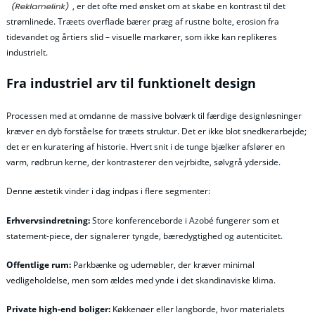
, er det ofte med ønsket om at skabe en kontrast til det
strømlinede. Træets overflade bærer præg af rustne bolte, erosion fra
tidevandet og årtiers slid – visuelle markører, som ikke kan replikeres
industrielt.
Fra industriel arv til funktionelt design
Processen med at omdanne de massive bolværk til færdige designløsninger
kræver en dyb forståelse for træets struktur. Det er ikke blot snedkerarbejde;
det er en kuratering af historie. Hvert snit i de tunge bjælker afslører en
varm, rødbrun kerne, der kontrasterer den vejrbidte, sølvgrå yderside.
Denne æstetik vinder i dag indpas i flere segmenter:
Erhvervsindretning:
Store konferenceborde i Azobé fungerer som et
statement-piece, der signalerer tyngde, bæredygtighed og autenticitet.
Offentlige rum:
Parkbænke og udemøbler, der kræver minimal
vedligeholdelse, men som ældes med ynde i det skandinaviske klima.
Private high-end boliger:
Køkkenøer eller langborde, hvor materialets