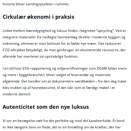
historie bliver samlingspunktet i rummet.
Cirkulær økonomi i praksis
Linket mellem bæredygtighed og luksus findes i begrebet “upcycling”. Ved at
integrere materialer fra nedlagte havneanlæg direkte i moderne byggeri og
indretning, eliminerer man behovet for at fælde nye træer. Det reducerer
CO2-aftrykket betydeligt, da man genbruger en eksisterende ressource, der
allerede har overlevet sin oprindelige funktion.
I en tid hvor ESG-rapportering og miljøcertificeringer som DGNB fylder mere
og mere i byggebranchen, bliver valget af leverandør og materiale
afgørende. Det handler om at dokumentere værdikæden – fra den dag træet
blev trukket op af havnebassinet, til det står som et færdigt møbel i et
moderne domicil.
Autenticitet som den nye luksus
Vi ser en bevægelse væk fra det perfekte og mod det karakterfulde. Et bord
er ikke længere bare en flade; det er en fortælling om de kræfter, der har