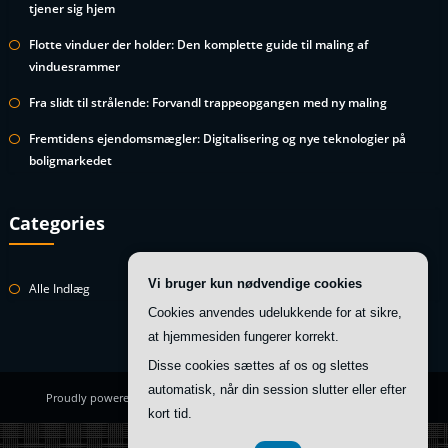
tjener sig hjem
Flotte vinduer der holder: Den komplette guide til maling af
vinduesrammer
Fra slidt til strålende: Forvandl trappeopgangen med ny maling
Fremtidens ejendomsmægler: Digitalisering og nye teknologier på
boligmarkedet
Categories
Vi bruger kun nødvendige cookies
Alle Indlæg
Cookies anvendes udelukkende for at sikre,
at hjemmesiden fungerer korrekt.
Disse cookies sættes af os og slettes
automatisk, når din session slutter eller efter
Proudly powered by
WordPress
| Theme:
HoneyBee
by SpiceThemes
kort tid.
CVR DK 37 40 77 39