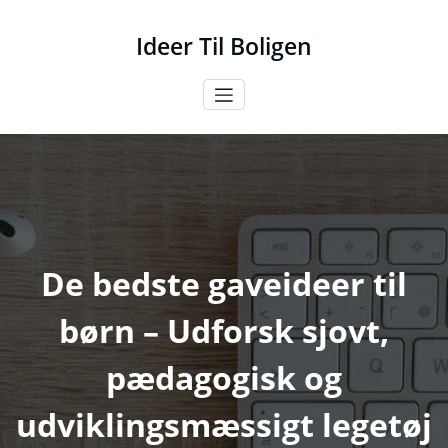
Videre
til
Ideer Til Boligen
indhold
De bedste gaveideer til
børn – Udforsk sjovt,
pædagogisk og
udviklingsmæssigt legetøj