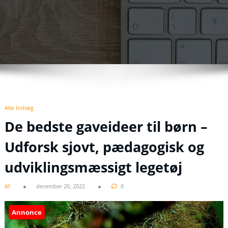
Alle Indlæg
De bedste gaveideer til børn –
Udforsk sjovt, pædagogisk og
udviklingsmæssigt legetøj
Af
december 20, 2022
0
Annonce