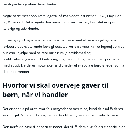
færdigheder og åbne deres fantasi.
Nogle af de mest populære legetøj på markedet inkluderer LEGO, Play-Doh
og Minecraft. Dette legetøj har været populært i årtier, fordi det er sjovt,
lærerigt og udviklende.
Et pædagogisk legetøj er et, der hjælper børn med at lære noget nyt eller
forbedre et eksisterende færdighedssæt. For eksempel kan et legetøj som et
puslespil hjælpe med at lære børn rumlig bevidsthed og
problemløsningsevner. Et udviklingslegetøj er et legetøj, der hjælper børn
med at udvikle deres motoriske færdigheder eller sociale færdigheder som at
dele med venner.
Hvorfor vi skal overveje gaver til
børn, når vi handler
Det er den tid på året, hvor folk begynder at tænke på, hvad de skal få deres
kære til jul. Men har du nogensinde tænkt over, hvad du skal købe til børn?
Den perfekte gave til et barn er noget, der vil få dem til at føle sig specielle og