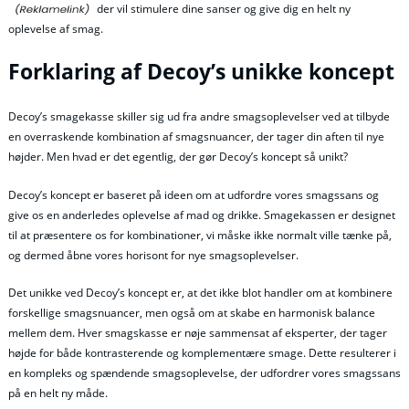
der vil stimulere dine sanser og give dig en helt ny
oplevelse af smag.
Forklaring af Decoy’s unikke koncept
Decoy’s smagekasse skiller sig ud fra andre smagsoplevelser ved at tilbyde
en overraskende kombination af smagsnuancer, der tager din aften til nye
højder. Men hvad er det egentlig, der gør Decoy’s koncept så unikt?
Decoy’s koncept er baseret på ideen om at udfordre vores smagssans og
give os en anderledes oplevelse af mad og drikke. Smagekassen er designet
til at præsentere os for kombinationer, vi måske ikke normalt ville tænke på,
og dermed åbne vores horisont for nye smagsoplevelser.
Det unikke ved Decoy’s koncept er, at det ikke blot handler om at kombinere
forskellige smagsnuancer, men også om at skabe en harmonisk balance
mellem dem. Hver smagskasse er nøje sammensat af eksperter, der tager
højde for både kontrasterende og komplementære smage. Dette resulterer i
en kompleks og spændende smagsoplevelse, der udfordrer vores smagssans
på en helt ny måde.