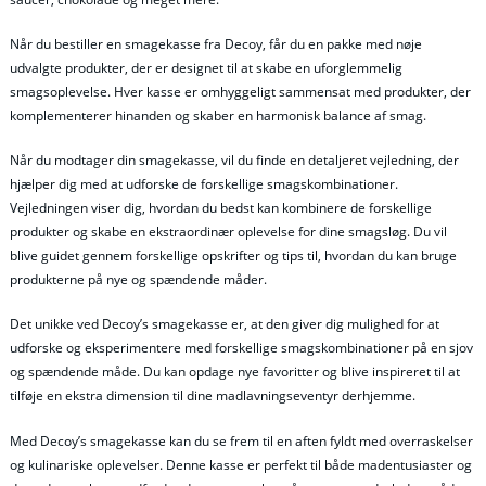
Når du bestiller en smagekasse fra Decoy, får du en pakke med nøje
udvalgte produkter, der er designet til at skabe en uforglemmelig
smagsoplevelse. Hver kasse er omhyggeligt sammensat med produkter, der
komplementerer hinanden og skaber en harmonisk balance af smag.
Når du modtager din smagekasse, vil du finde en detaljeret vejledning, der
hjælper dig med at udforske de forskellige smagskombinationer.
Vejledningen viser dig, hvordan du bedst kan kombinere de forskellige
produkter og skabe en ekstraordinær oplevelse for dine smagsløg. Du vil
blive guidet gennem forskellige opskrifter og tips til, hvordan du kan bruge
produkterne på nye og spændende måder.
Det unikke ved Decoy’s smagekasse er, at den giver dig mulighed for at
udforske og eksperimentere med forskellige smagskombinationer på en sjov
og spændende måde. Du kan opdage nye favoritter og blive inspireret til at
tilføje en ekstra dimension til dine madlavningseventyr derhjemme.
Med Decoy’s smagekasse kan du se frem til en aften fyldt med overraskelser
og kulinariske oplevelser. Denne kasse er perfekt til både madentusiaster og