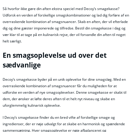
Så hvorfor ikke gøre din aften ekstra speciel med Decoy’s smagekasse?
Udforsk en verden af forskellige smagskombinationer og lad dig forføre af en
overraskende kombination af smagsnuancer. Skab en aften, der vil efterlade
dig og dine gæster imponerede og tilfredse. Bestil din smagekasse i dag og
vær klar til at tage på en kulinarisk rejse, der vil forvandle din aften til noget
helt særligt.
En smagsoplevelse ud over det
sædvanlige
Decoy’s smagekasse byder på en unik oplevelse for dine smagsløg. Med en
overraskende kombination af smagsnuancer får du muligheden for at
udforske en verden af nye smagsoplevelser. Denne smagekasse er skabt til
dem, der ønsker at løfte deres aften til et helt nyt niveau og skabe en
uforglemmelig kulinarisk oplevelse.
I Decoy’s smagekasse finder du en bred vifte af forskellige smage og
ingredienser, der er nøje udvalgt for at skabe en harmonisk og spændende
sammensætning. Hver smagsoplevelse er nøje afbalanceret og