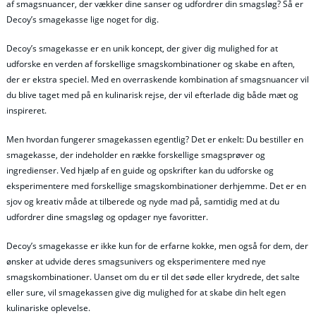
af smagsnuancer, der vækker dine sanser og udfordrer din smagsløg? Så er
Decoy’s smagekasse lige noget for dig.
Decoy’s smagekasse er en unik koncept, der giver dig mulighed for at
udforske en verden af forskellige smagskombinationer og skabe en aften,
der er ekstra speciel. Med en overraskende kombination af smagsnuancer vil
du blive taget med på en kulinarisk rejse, der vil efterlade dig både mæt og
inspireret.
Men hvordan fungerer smagekassen egentlig? Det er enkelt: Du bestiller en
smagekasse, der indeholder en række forskellige smagsprøver og
ingredienser. Ved hjælp af en guide og opskrifter kan du udforske og
eksperimentere med forskellige smagskombinationer derhjemme. Det er en
sjov og kreativ måde at tilberede og nyde mad på, samtidig med at du
udfordrer dine smagsløg og opdager nye favoritter.
Decoy’s smagekasse er ikke kun for de erfarne kokke, men også for dem, der
ønsker at udvide deres smagsunivers og eksperimentere med nye
smagskombinationer. Uanset om du er til det søde eller krydrede, det salte
eller sure, vil smagekassen give dig mulighed for at skabe din helt egen
kulinariske oplevelse.