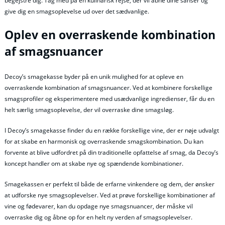
begejstre dig. Tag med på en kulinarisk rejse, der vil åbne dine sanser og
give dig en smagsoplevelse ud over det sædvanlige.
Oplev en overraskende kombination
af smagsnuancer
Decoy’s smagekasse byder på en unik mulighed for at opleve en
overraskende kombination af smagsnuancer. Ved at kombinere forskellige
smagsprofiler og eksperimentere med usædvanlige ingredienser, får du en
helt særlig smagsoplevelse, der vil overraske dine smagsløg.
I Decoy’s smagekasse finder du en række forskellige vine, der er nøje udvalgt
for at skabe en harmonisk og overraskende smagskombination. Du kan
forvente at blive udfordret på din traditionelle opfattelse af smag, da Decoy’s
koncept handler om at skabe nye og spændende kombinationer.
Smagekassen er perfekt til både de erfarne vinkendere og dem, der ønsker
at udforske nye smagsoplevelser. Ved at prøve forskellige kombinationer af
vine og fødevarer, kan du opdage nye smagsnuancer, der måske vil
overraske dig og åbne op for en helt ny verden af smagsoplevelser.