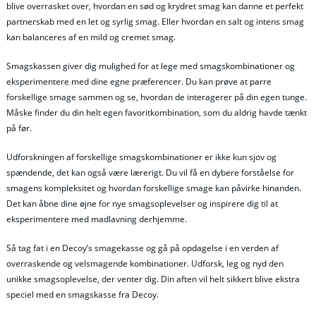
blive overrasket over, hvordan en sød og krydret smag kan danne et perfekt
partnerskab med en let og syrlig smag. Eller hvordan en salt og intens smag
kan balanceres af en mild og cremet smag.
Smagskassen giver dig mulighed for at lege med smagskombinationer og
eksperimentere med dine egne præferencer. Du kan prøve at parre
forskellige smage sammen og se, hvordan de interagerer på din egen tunge.
Måske finder du din helt egen favoritkombination, som du aldrig havde tænkt
på før.
Udforskningen af forskellige smagskombinationer er ikke kun sjov og
spændende, det kan også være lærerigt. Du vil få en dybere forståelse for
smagens kompleksitet og hvordan forskellige smage kan påvirke hinanden.
Det kan åbne dine øjne for nye smagsoplevelser og inspirere dig til at
eksperimentere med madlavning derhjemme.
Så tag fat i en Decoy’s smagekasse og gå på opdagelse i en verden af
overraskende og velsmagende kombinationer. Udforsk, leg og nyd den
unikke smagsoplevelse, der venter dig. Din aften vil helt sikkert blive ekstra
speciel med en smagskasse fra Decoy.