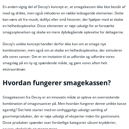
En anden vigtig del af Decoy’s koncept er, at smagekassen ikke blot består af
mad og drikke, men også inkluderer en række ledsagende elementer. Dette
kan være alt fra musik, duftlys eller små historier, der hjælper med at skabe
en helhedsoplevelse. Disse elementer er nøje udvalgt for at forstærke
smagsoplevelsen og skabe en mere dybdegående oplevelse for deltagerne.
Decoy’s unikke koncept handler derfor ikke kun om at smage nye
kombinationer, men også om at skabe en helhedsoplevelse, der stimulerer
alle vores sanser. Det er en invitation til at udforske og udfordre vores
smagsløg på en ny og spændende måde, og gøre vores aften helt
ekstraordinær.
Hvordan fungerer smagekassen?
Smagekassen fra Decoy er en innovativ måde at opleve en overraskende
kombination af smagsnuancer på. Men hvordan fungerer denne unikke kasse
egentlig? Det hele starter med en omhyggeligt udvalgt samling af
gourmetprodukter, der er nøje udvalgt af eksperter inden for gastronomi.
Disse produkter spænder over forskellige kategorier såsom krydderier,
saucer, chokolade og meget mere.