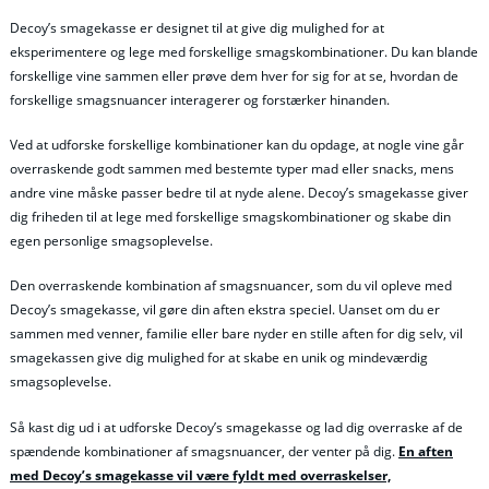
Decoy’s smagekasse er designet til at give dig mulighed for at
eksperimentere og lege med forskellige smagskombinationer. Du kan blande
forskellige vine sammen eller prøve dem hver for sig for at se, hvordan de
forskellige smagsnuancer interagerer og forstærker hinanden.
Ved at udforske forskellige kombinationer kan du opdage, at nogle vine går
overraskende godt sammen med bestemte typer mad eller snacks, mens
andre vine måske passer bedre til at nyde alene. Decoy’s smagekasse giver
dig friheden til at lege med forskellige smagskombinationer og skabe din
egen personlige smagsoplevelse.
Den overraskende kombination af smagsnuancer, som du vil opleve med
Decoy’s smagekasse, vil gøre din aften ekstra speciel. Uanset om du er
sammen med venner, familie eller bare nyder en stille aften for dig selv, vil
smagekassen give dig mulighed for at skabe en unik og mindeværdig
smagsoplevelse.
Så kast dig ud i at udforske Decoy’s smagekasse og lad dig overraske af de
spændende kombinationer af smagsnuancer, der venter på dig.
En aften
med Decoy’s smagekasse vil være fyldt med overraskelser,