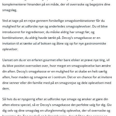
komplementerer hinanden på en måde, der vil overraske og begejstre dine
smagsløg.
Ved at tage på en rejse gennem forskellige smagskombinationer får du
mulighed for at udforske nye og anderledes smagsoplevelser. Du vil blive
introduceret for ingredienser, du måske aldrig har smagt før, og
kombinationer, du aldrig havde tænkt på. Decoy’s smagekasse er en
invitation til at tænke ud af boksen og åbne sig op for nye gastronomiske
oplevelser.
Uanset om du er en erfaren gourmet eller bare elsker at prøve nye ting, vil
du blive positivt overrasket over, hvor meget en smagsoplevelse kan ændre
din aften. Decoy’s smagekasse er en mulighed for at skabe en helt særlig
aften, hvor maden og smagene er i centrum. Det er en chance for at invitere
dine venner eller din familie med på en smagsrejse og dele oplevelsen med
dem.
Så hvis du er nysgerrig efter at udforske nye smage og ønsker at gøre din
aften ekstra speciel, så er Decoy’s smagekasse det perfekte valg for dig. Giv
dig selv og dine smagsløg en uforglemmelig oplevelse, der vil overraske og