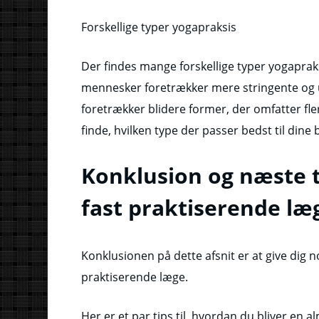
Forskellige typer yogapraksis
Der findes mange forskellige typer yogapraksis
mennesker foretrækker mere stringente og 
foretrækker blidere former, der omfatter fler
finde, hvilken type der passer bedst til dine
Konklusion og næste tri
fast praktiserende læ
Konklusionen på dette afsnit er at give dig no
praktiserende læge.
Her er et par tips til, hvordan du bliver en 