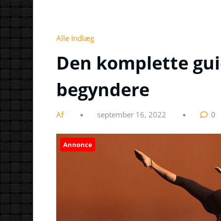
Alle Indlæg
Den komplette guid
begyndere
Af
september 16, 2022
0
Annonce