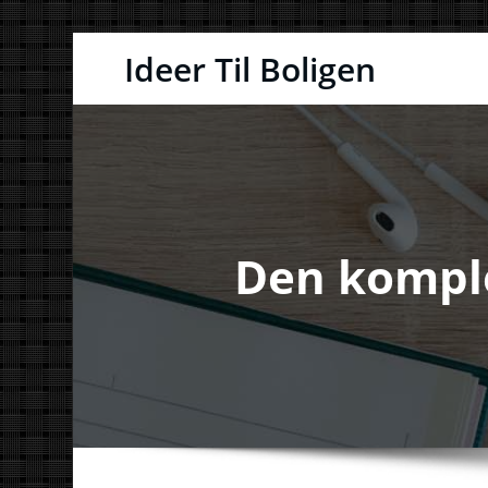
Videre
Ideer Til Boligen
til
indhold
Den komple