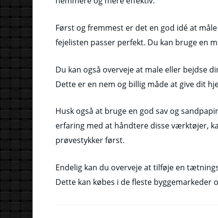
nemmere og mere effektiv.
Først og fremmest er det en god idé at måle d
fejelisten passer perfekt. Du kan bruge en må
Du kan også overveje at male eller bejdse din 
Dette er en nem og billig måde at give dit hj
Husk også at bruge en god sav og sandpapir ti
erfaring med at håndtere disse værktøjer, k
prøvestykker først.
Endelig kan du overveje at tilføje en tætningsli
Dette kan købes i de fleste byggemarkeder og