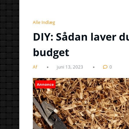
Alle Indlæg
DIY: Sådan laver du
budget
Af
juni 13, 2023
0
Annonce