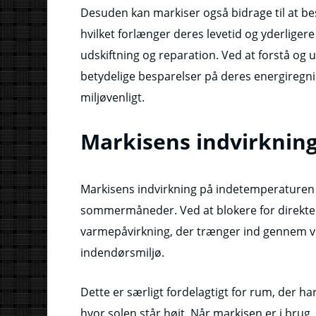
Desuden kan markiser også bidrage til at b
hvilket forlænger deres levetid og yderliger
udskiftning og reparation. Ved at forstå og
betydelige besparelser på deres energiregn
miljøvenligt.
Markisens indvirknin
Markisens indvirkning på indetemperaturen 
sommermåneder. Ved at blokere for direkte
varmepåvirkning, der trænger ind gennem vi
indendørsmiljø.
Dette er særligt fordelagtigt for rum, der har
hvor solen står højt. Når markisen er i bru