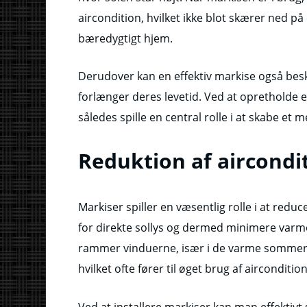
aircondition, hvilket ikke blot skærer ned p
bæredygtigt hjem.
Derudover kan en effektiv markise også besk
forlænger deres levetid. Ved at opretholde
således spille en central rolle i at skabe et
Reduktion af aircond
Markiser spiller en væsentlig rolle i at redu
for direkte sollys og dermed minimere varm
rammer vinduerne, især i de varme sommer
hvilket ofte fører til øget brug af airconditi
Ved at installere markiser kan man effektiv