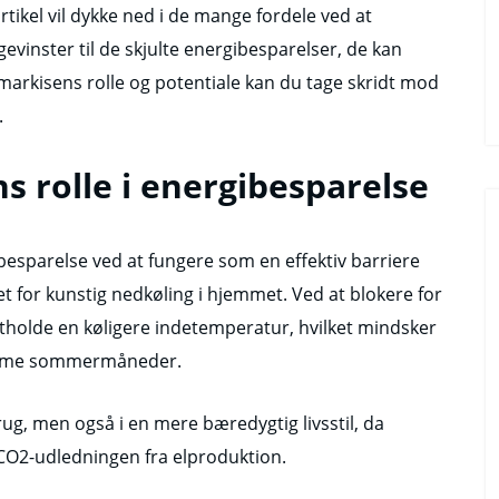
tikel vil dykke ned i de mange fordele ved at
gevinster til de skjulte energibesparelser, de kan
 markisens rolle og potentiale kan du tage skridt mod
.
s rolle i energibesparelse
ibesparelse ved at fungere som en effektiv barriere
t for kunstig nedkøling i hjemmet. Ved at blokere for
etholde en køligere indetemperatur, hvilket mindsker
 varme sommermåneder.
rug, men også i en mere bæredygtig livsstil, da
 CO2-udledningen fra elproduktion.