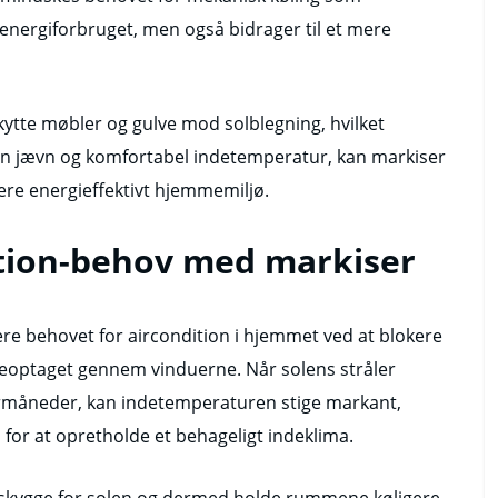
å energiforbruget, men også bidrager til et mere
ytte møbler og gulve mod solblegning, hvilket
 en jævn og komfortabel indetemperatur, kan markiser
 mere energieffektivt hjemmemiljø.
ition-behov med markiser
cere behovet for aircondition i hjemmet ved at blokere
eoptaget gennem vinduerne. Når solens stråler
måneder, kan indetemperaturen stige markant,
on for at opretholde et behageligt indeklima.
t skygge for solen og dermed holde rummene køligere