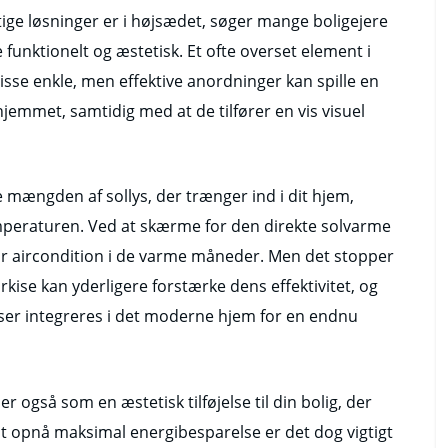
tige løsninger er i højsædet, søger mange boligejere
unktionelt og æstetisk. Et ofte overset element i
sse enkle, men effektive anordninger kan spille en
 hjemmet, samtidig med at de tilfører en vis visuel
e mængden af sollys, der trænger ind i dit hjem,
emperaturen. Ved at skærme for den direkte solvarme
or aircondition i de varme måneder. Men det stopper
markise kan yderligere forstærke dens effektivitet, og
ser integreres i det moderne hjem for en endnu
 også som en æstetisk tilføjelse til din bolig, der
t opnå maksimal energibesparelse er det dog vigtigt