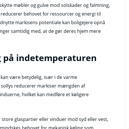
eskytte møbler og gulve mod solskader og falmning,
e reducerer behovet for ressourcer og energi til
 udnytte markisens potentiale kan boligejere opnå
inger samtidig med, at de gør deres hjem mere
g på indetemperaturen
kan være betydelig, især i de varme
 sollys reducerer markiser mængden af
nduerne, hvilket kan medføre et køligere
 store glaspartier eller vinduer mod syd eller vest,
g, mindskes behovet for mekanisk køling som