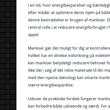
I en tid, hvor energibesparelser og bæredyg
efter måder at optimere deres hjem på både f
denne bestræbelse er brugen af markiser. Di
central rolle i at reducere energiforbruget i
appel.
Markiser gør det muligt for dig at kontroller
hvilket har en direkte indvirkning på indet
kan markiser betydeligt reducere behovet f
ikke der; valg af det rette materiale til din 
med den nyeste teknologi kan smarte marki
større energibesparelse.
Udover de praktiske fordele fungerer markiser
kan forbedre både udseende og værdi. For a