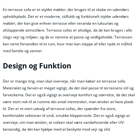
En terrasse sofa er et stykke møbler, der bruges til at skabe en udendørs
opholdsplads. Det er et moderne, stilfuldt og funktionelt stykke udendørs
møbler, der kan give enhver terrasse eller veranda en luksuriøs og
afslappende atmosfære. Terrasse sofas er alsidige, da de kan bruges i alle
slags vejr og miljøer, og de er nemme at passe og vedligeholde. Terrassen
kan nemt forvandles til et rum, hvor man kan slappe af eller nyde et måltid
med familie og venner.
Design og Funktion
Der er mange ting, man skal overveje, når man køber en terrasse sofa.
Materialet og farven er meget vigtigt, da det skal passe til terrassens stil og
farveskema. Det er også vigtigt at overveje komfort og størrelse, da det skal
være stort nok til at rumme det antal mennesker, man ønsker at have plads
til. Der er et stort udvalg af terrasse sofas, der spænder fra store,
komfortable sektioner til små, smukke klapperstole. Det er også vigtigt at
overveje, om man ønsker, at sofaen skal være vandafvisende eller UV-
bestandig, da det kan hjælpe med at beskytte mod vejr og slid.