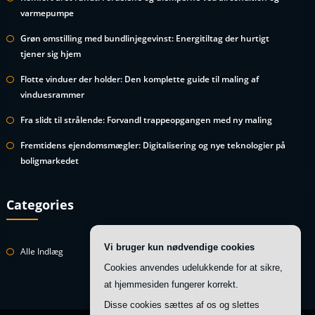
varmepumpe
Grøn omstilling med bundlinjegevinst: Energitiltag der hurtigt
tjener sig hjem
Flotte vinduer der holder: Den komplette guide til maling af
vinduesrammer
Fra slidt til strålende: Forvandl trappeopgangen med ny maling
Fremtidens ejendomsmægler: Digitalisering og nye teknologier på
boligmarkedet
Categories
Vi bruger kun nødvendige cookies
Alle Indlæg
Cookies anvendes udelukkende for at sikre,
at hjemmesiden fungerer korrekt.
Disse cookies sættes af os og slettes