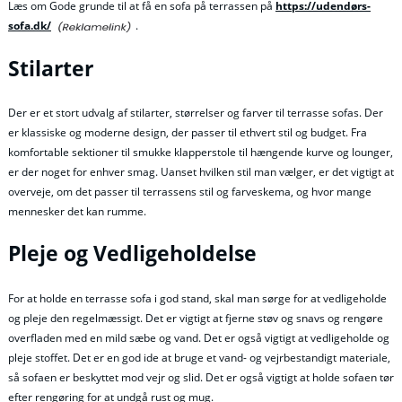
Læs om Gode grunde til at få en sofa på terrassen på
https://udendørs-
sofa.dk/
.
Stilarter
Der er et stort udvalg af stilarter, størrelser og farver til terrasse sofas. Der
er klassiske og moderne design, der passer til ethvert stil og budget. Fra
komfortable sektioner til smukke klapperstole til hængende kurve og lounger,
er der noget for enhver smag. Uanset hvilken stil man vælger, er det vigtigt at
overveje, om det passer til terrassens stil og farveskema, og hvor mange
mennesker det kan rumme.
Pleje og Vedligeholdelse
For at holde en terrasse sofa i god stand, skal man sørge for at vedligeholde
og pleje den regelmæssigt. Det er vigtigt at fjerne støv og snavs og rengøre
overfladen med en mild sæbe og vand. Det er også vigtigt at vedligeholde og
pleje stoffet. Det er en god ide at bruge et vand- og vejrbestandigt materiale,
så sofaen er beskyttet mod vejr og slid. Det er også vigtigt at holde sofaen tør
efter rengøring for at undgå rust og mug.