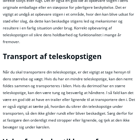
direkte sollys eller fugt. Det er også en god idé at opbevare stigen i dens
originale emballage eller en støvpose for yderligere beskyttelse. Det er
vigtigt at undgå at opbevare stigen i et område, hvor den kan blive udsat for
stød eller slag, da dette kan beskadige stigens led og mekanismer og
resultere i en farlig situation under brug. Korrekt opbevaring af
teleskopstigen vil sikre dens holdbarhed og funktionalitet i mange år
fremover.
Transport af teleskopstigen
Når du skal transportere din teleskopstige, er det vigtigt at tage hensyn til
dens størrelse og vægt. Hvis du har en mindre teleskopstige, kan den nemt
foldes sammen og transporteres i bilen. Hvis du derimod har en større
teleskopstige, kan den være tung og besværlig at håndtere. I så fald kan det
være en god idé at have en trailer eller lignende til at transportere den i. Det
er også vigtigt at tænke på, hvordan du sikrer din teleskopstige under
transporten, så den ikke glider rundt eller bliver beskadiget. Sørg derfor for
at fastgøre den ordentligt med stropper eller lignende, og tjek at den ikke
bevæger sig under kørslen.