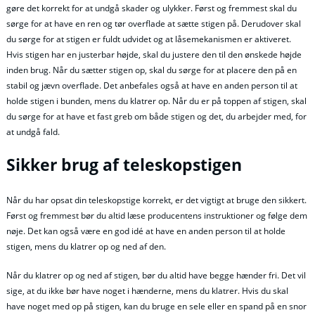
gøre det korrekt for at undgå skader og ulykker. Først og fremmest skal du
sørge for at have en ren og tør overflade at sætte stigen på. Derudover skal
du sørge for at stigen er fuldt udvidet og at låsemekanismen er aktiveret.
Hvis stigen har en justerbar højde, skal du justere den til den ønskede højde
inden brug. Når du sætter stigen op, skal du sørge for at placere den på en
stabil og jævn overflade. Det anbefales også at have en anden person til at
holde stigen i bunden, mens du klatrer op. Når du er på toppen af stigen, skal
du sørge for at have et fast greb om både stigen og det, du arbejder med, for
at undgå fald.
Sikker brug af teleskopstigen
Når du har opsat din teleskopstige korrekt, er det vigtigt at bruge den sikkert.
Først og fremmest bør du altid læse producentens instruktioner og følge dem
nøje. Det kan også være en god idé at have en anden person til at holde
stigen, mens du klatrer op og ned af den.
Når du klatrer op og ned af stigen, bør du altid have begge hænder fri. Det vil
sige, at du ikke bør have noget i hænderne, mens du klatrer. Hvis du skal
have noget med op på stigen, kan du bruge en sele eller en spand på en snor