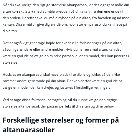
Når du skal vælge den rigtige størrelse altanparasol, er det vigtigt at måle din
altan korrekt. Start med at måle bredden på din altan, fra den ene ende til
den anden. Herefter skal du måle dybden på din altan, fra facaden og ud mod
kanten. Disse mål vil give dig en idé om, hvor stor en parasol du kan have på
din altan.
Det er også vigtigt at tage højde for eventuelle forhindringer på din altan,
såsom gelændere eller andre møbler. Hvis du har en smal altan, kan det
være en god idé at vælge en mindre parasol eller en model, der kan justeres i
størrelse.
Husk, at en altanparasol skal have plads til at åbne og lukke, så den ikke
rammer andre genstande på din altan. Det kan derfor være en god idé at
vælge en model, der kan drejes og justeres i forskellige retninger.
Ved at tage disse faktorer i betragtning, vil du kunne vælge den rigtige
størrelse altanparasol, der passer perfekt til din altan og dine behov.
Forskellige størrelser og former på
altanparasoller