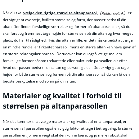
Når du skal
vælge den rigtige størrelse altanparasol,
er
det vigtigt at overveje, hvilken størrelse og form, der passer bedst til din
altan. Der findes forskellige størrelser og former på altanparasoller, så du
skal først og fremmest tage højde for størrelsen på din altan og hvor meget
plads, du har til rådighed. Hvis din altan er lille, er det måske bedst at vælge
en mindre rund eller firkantet parasol, mens en større altan kan have gavn af
en større rektangulær parasol. Derudover kan du også vælge mellem
forskellige former såsom trekantede eller halvrunde parasoller, alt efter
hvad der passer bedst til din altan og personlige stil. Det er vigtigt at tage
højde for både størrelsen og formen på din altanparasol, så du kan få den
bedste beskyttelse mod solen på din altan.
Materialer og kvalitet i forhold til
størrelsen på altanparasollen
Når det kommer til at vælge materialer og kvalitet af en altanparasol, er
størrelsen af parasollen også en vigtig faktor at tage i betragtning. Jo større
parasollen er, jo mere vægt skal den kunne bære, og jo mere robust skal