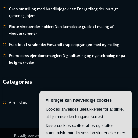
Grøn omstilling med bundlinjegevinst: Energitiltag der hurtigt
tjener sig hjem
Flotte vinduer der holder: Den komplette guide til maling af
vinduesrammer
Fra slidt til strålende: Forvandl trappeopgangen med ny maling
Fremtidens ejendomsmægler: Digitalisering og nye teknologier på
boligmarkedet
Categories
Vi bruger kun nødvendige cookies
Alle Indlæg
Cookies anvendes udelukkende for at sikre,
at hjemmesiden fungerer korrekt.
Disse cookies sættes af os og slettes
automatisk, når din session slutter eller efter
Proudly powered by
WordPress
| Theme:
HoneyBee
by SpiceThemes