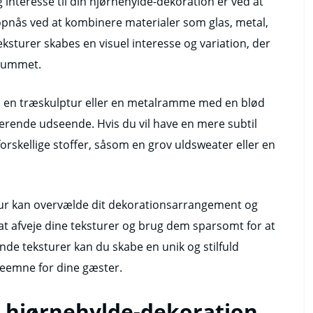
interesse til din hjørnehylde-dekoration er ved at
opnås ved at kombinere materialer som glas, metal,
teksturer skabes en visuel interesse og variation, der
 rummet.
 en træskulptur eller en metalramme med en blød
terende udseende. Hvis du vil have en mere subtil
 forskellige stoffer, såsom en grov uldsweater eller en
kstur kan overvælde dit dekorationsarrangement og
r at afveje dine teksturer og brug dem sparsomt for at
de teksturer kan du skabe en unik og stilfuld
leemne for dine gæster.
in hjørnehylde-dekoration