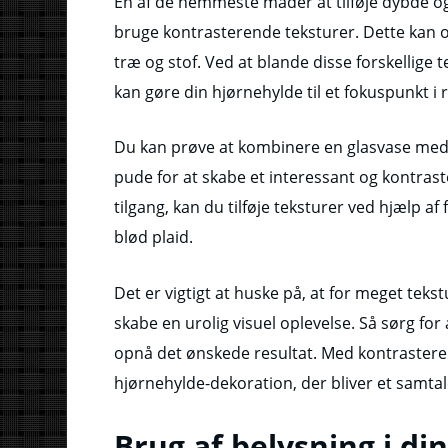
En af de nemmeste måder at tilføje dybde og 
bruge kontrasterende teksturer. Dette kan 
træ og stof. Ved at blande disse forskellige 
kan gøre din hjørnehylde til et fokuspunkt i
Du kan prøve at kombinere en glasvase med
pude for at skabe et interessant og kontras
tilgang, kan du tilføje teksturer ved hjælp af
blød plaid.
Det er vigtigt at huske på, at for meget te
skabe en urolig visuel oplevelse. Så sørg fo
opnå det ønskede resultat. Med kontrasteren
hjørnehylde-dekoration, der bliver et samta
Brug af belysning i d