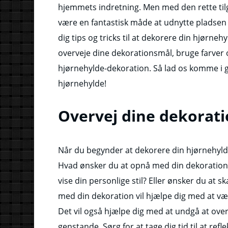
hjemmets indretning. Men med den rette tilg
være en fantastisk måde at udnytte pladsen på o
dig tips og tricks til at dekorere din hjørneh
overveje dine dekorationsmål, bruge farver o
hjørnehylde-dekoration. Så lad os komme i 
hjørnehylde!
Overvej dine dekorat
Når du begynder at dekorere din hjørnehylde,
Hvad ønsker du at opnå med din dekoration?
vise din personlige stil? Eller ønsker du at s
med din dekoration vil hjælpe dig med at væl
Det vil også hjælpe dig med at undgå at o
genstande. Sørg for at tage dig tid til at re