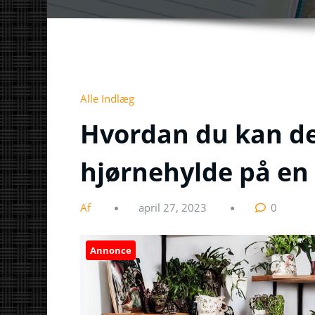
Alle Indlæg
Hvordan du kan de
hjørnehylde på en 
Af
april 27, 2023
0
Annonce