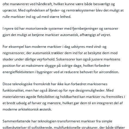
ofte manøvreret ved håndkraft, hvilket kunne være både besværligt og
upræcist. Med opfindelsen af fjeder- og remtræksystemer blev det muligt at
rulle markiser ind og ud med større lethed.
I nyere tid har motoriserede systemer med fjernbetjeninger og sensorer
gjort det muligt at betjene markiser automatisk, afhængigt af vejret.
For eksempel kan moderne markiser i dag udstyres med vind- og
regnsensorer, der automatisk trækker dem ind for at beskytte dem mod
skader under dårlige vejrforhold. Solsensorer kan også justere markisens
position for at maksimere skygge på solrige dage, hvilket forbedrer
energieffektiviteten i bygninger ved at reducere behovet for aircondition.
Disse teknologiske fremskridt har ikke kun forbedret markisernes
funktionalitet, men har også åbnet op for nye designmuligheder. Med
materialernes øgede fleksibilitet og holdbarhed kan markiser nu fremstilles i
et bredt udvalg af farver og mønstre, hvilket gør dem til en integreret del af
moderne arkitektonisk æstetik.
Sammenfattende har teknologien transformeret markiser fra simple
solbeskyttelser til sofistikerede, multifunktionelle strukturer, der både tilføjer