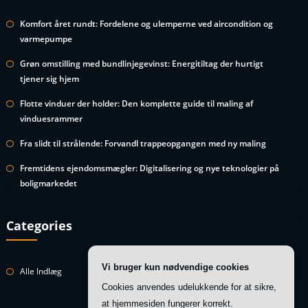
Komfort året rundt: Fordelene og ulemperne ved aircondition og
varmepumpe
Grøn omstilling med bundlinjegevinst: Energitiltag der hurtigt
tjener sig hjem
Flotte vinduer der holder: Den komplette guide til maling af
vinduesrammer
Fra slidt til strålende: Forvandl trappeopgangen med ny maling
Fremtidens ejendomsmægler: Digitalisering og nye teknologier på
boligmarkedet
Categories
Vi bruger kun nødvendige cookies
Alle Indlæg
Cookies anvendes udelukkende for at sikre,
at hjemmesiden fungerer korrekt.