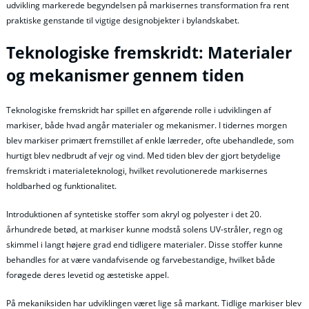
udvikling markerede begyndelsen på markisernes transformation fra rent
praktiske genstande til vigtige designobjekter i bylandskabet.
Teknologiske fremskridt: Materialer
og mekanismer gennem tiden
Teknologiske fremskridt har spillet en afgørende rolle i udviklingen af
markiser, både hvad angår materialer og mekanismer. I tidernes morgen
blev markiser primært fremstillet af enkle lærreder, ofte ubehandlede, som
hurtigt blev nedbrudt af vejr og vind. Med tiden blev der gjort betydelige
fremskridt i materialeteknologi, hvilket revolutionerede markisernes
holdbarhed og funktionalitet.
Introduktionen af syntetiske stoffer som akryl og polyester i det 20.
århundrede betød, at markiser kunne modstå solens UV-stråler, regn og
skimmel i langt højere grad end tidligere materialer. Disse stoffer kunne
behandles for at være vandafvisende og farvebestandige, hvilket både
forøgede deres levetid og æstetiske appel.
På mekaniksiden har udviklingen været lige så markant. Tidlige markiser blev