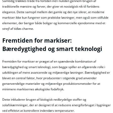
Samtidig trækkes tråde fra fortiden ind i nutiden gennem brugen af
traditionelle mønstre og farver, der giver et nostalgisk nik til fortidens
elegance. Dette samspil mellem det gamle og det nye sikrer, at moderne
markiser ikke kun fungerer som praktiske løsninger, men også som stilfulde
elementer, der beriger både boliger og kommercielle ejendomme med et
strejf af tidløs charme.
Fremtiden for markiser:
Bæredygtighed og smart teknologi
Fremtiden for markiser er præget af en spændende kombination af
bæredygtighed og smart teknologi, som begge spiller en afgørende rolle i
udviklingen af mere avancerede og miljøvenlige løsninger. Bæredygtighed er
blevet en central faktor, hvor producenter i stigende grad anvender
genanvendelige materialer og miljøvenlige produktionsmetoder for at
minimere markisernes økologiske fodaftryk.
Dette inkluderer brugen af biologisk nedbrydelige stoffer og
solafskærmninger, der er designet til at reducere energiforbruget i bygninger
ved effektivt at kontrollere indendørs temperaturer.