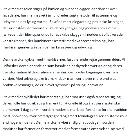
I takt med at solen stiger på himlen og skaber skygger, der danser over
facaderne, har mennesket i århundreder søgt metoder til at tæmme og
udnytte solens lys og varme. En af de mest elegante og praktiske løsninger,
der er opstået, er markisen. Fra deres ydmyge begyndelse som simple
lærreder, der blev spændt ud for at skabe skygge, til nutidens sofistikerede
konstruktioner, der kombinerer æstetik med avanceret teknologi, har
markiser gennemgået en bemærkelsesværdig udvikling.
Denne artikel dykker ned i markisernes fascinerende rejse gennem tiden. Vi
udforsker deres oprindelse som basale solbeskyttelsesværktøjer og deres
transformation til dekorative elementer, der pryder bygninger over hele
verden. Med teknologiske fremskridt er markiser blevet mere end blot
praktiske løsninger; de er blevet symboler på stil og innovation.
I takt med at bybilledet har ændret sig, har markiser også tilpasset sig, og
deres rolle har udviklet sig fra rent funktionelle til også at være æstetiske
elementer. I dag ser vi, hvordan moderne markiser formår at forene tradition
med innovation, hvor bæredygtighed og smart teknologi spiller en større rolle
end nogensinde før. Denne artikel inviterer dig til at opdage, hvordan
markiser har formet og fortsætter med at forme vores omgivelser, og hvad