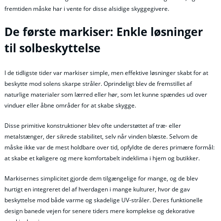
fremtiden måske har i vente for disse alsidige skyggegivere.
De første markiser: Enkle løsninger
til solbeskyttelse
I de tidligste tider var markiser simple, men effektive løsninger skabt for at
beskytte mod solens skarpe stråler. Oprindeligt blev de fremstillet af
naturlige materialer som lærred eller hør, som let kunne spændes ud over
vinduer eller åbne områder for at skabe skygge.
Disse primitive konstruktioner blev ofte understøttet af træ- eller
metalstænger, der sikrede stabilitet, selv når vinden blæste. Selvom de
måske ikke var de mest holdbare over tid, opfyldte de deres primære formål:
at skabe et køligere og mere komfortabelt indeklima i hjem og butikker.
Markisernes simplicitet gjorde dem tilgængelige for mange, og de blev
hurtigt en integreret del af hverdagen i mange kulturer, hvor de gav
beskyttelse mod både varme og skadelige UV-stråler. Deres funktionelle
design banede vejen for senere tiders mere komplekse og dekorative