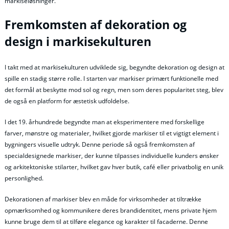
markiseløsninger.
Fremkomsten af dekoration og
design i markisekulturen
I takt med at markisekulturen udviklede sig, begyndte dekoration og design at
spille en stadig større rolle. I starten var markiser primært funktionelle med
det formål at beskytte mod sol og regn, men som deres popularitet steg, blev
de også en platform for æstetisk udfoldelse.
I det 19. århundrede begyndte man at eksperimentere med forskellige
farver, mønstre og materialer, hvilket gjorde markiser til et vigtigt element i
bygningers visuelle udtryk. Denne periode så også fremkomsten af
specialdesignede markiser, der kunne tilpasses individuelle kunders ønsker
og arkitektoniske stilarter, hvilket gav hver butik, café eller privatbolig en unik
personlighed.
Dekorationen af markiser blev en måde for virksomheder at tiltrække
opmærksomhed og kommunikere deres brandidentitet, mens private hjem
kunne bruge dem til at tilføre elegance og karakter til facaderne. Denne