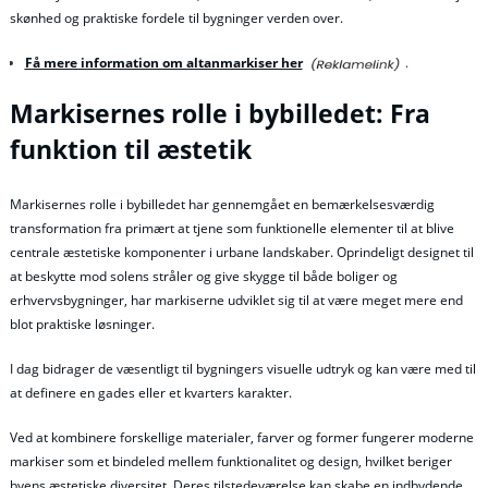
skønhed og praktiske fordele til bygninger verden over.
Få mere information om altanmarkiser her
.
Markisernes rolle i bybilledet: Fra
funktion til æstetik
Markisernes rolle i bybilledet har gennemgået en bemærkelsesværdig
transformation fra primært at tjene som funktionelle elementer til at blive
centrale æstetiske komponenter i urbane landskaber. Oprindeligt designet til
at beskytte mod solens stråler og give skygge til både boliger og
erhvervsbygninger, har markiserne udviklet sig til at være meget mere end
blot praktiske løsninger.
I dag bidrager de væsentligt til bygningers visuelle udtryk og kan være med til
at definere en gades eller et kvarters karakter.
Ved at kombinere forskellige materialer, farver og former fungerer moderne
markiser som et bindeled mellem funktionalitet og design, hvilket beriger
byens æstetiske diversitet. Deres tilstedeværelse kan skabe en indbydende