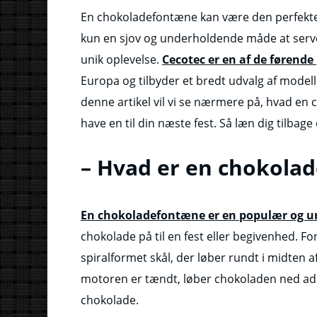
En chokoladefontæne kan være den perfekte ti
kun en sjov og underholdende måde at serve
unik oplevelse.
Cecotec er en af de førend
Europa og tilbyder et bredt udvalg af modelle
denne artikel vil vi se nærmere på, hvad en 
have en til din næste fest. Så læn dig tilbag
– Hvad er en chokola
En chokoladefontæne er en populær og 
chokolade på til en fest eller begivenhed. 
spiralformet skål, der løber rundt i midten 
motoren er tændt, løber chokoladen ned ad 
chokolade.