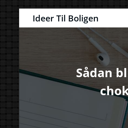
Videre
Ideer Til Boligen
til
indhold
Sådan bl
chok