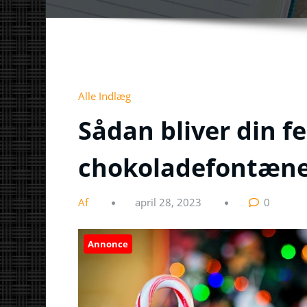
Alle Indlæg
Sådan bliver din f
chokoladefontæne
Af
april 28, 2023
0
Annonce