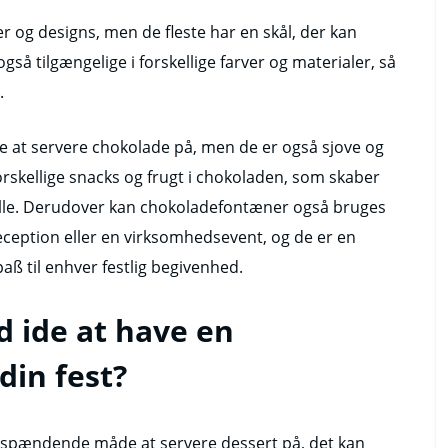
er og designs, men de fleste har en skål, der kan
så tilgængelige i forskellige farver og materialer, så
.
 at servere chokolade på, men de er også sjove og
rskellige snacks og frugt i chokoladen, som skaber
alle. Derudover kan chokoladefontæner også bruges
reception eller en virksomhedsevent, og de er en
spaß til enhver festlig begivenhed.
d ide at have en
din fest?
 spændende måde at servere dessert på, det kan