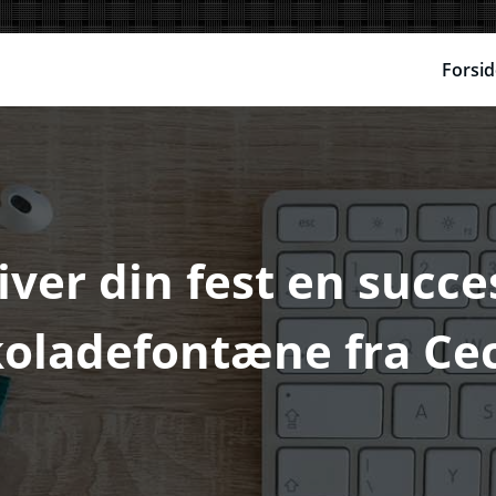
Forsid
iver din fest en succ
oladefontæne fra Ce