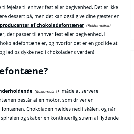
lføjelse til enhver fest eller begivenhed. Det er ikke
re dessert på, men det kan også give dine gæster en
e producenter af chokoladefontæner
i
r, der passer til enhver fest eller begivenhed. I
chokoladefontæne er, og hvorfor det er en god ide at
e og lad os dykke ned i chokoladens verden!
defontæne?
underholdende
måde at servere
Fontænen består af en motor, som driver en
af fontænen. Chokoladen hældes ned i skålen, og når
spiralen og skaber en kontinuerlig strøm af flydende