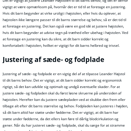
Det er vigtigt at justere Leander Højstolen til dit barns behov, og det er derfor
vigtigt at være opmærksom på, hvornår det er tid til at foretage en justering.
Hvis dit barn begynder at virke uroligt i højstolen, eller hvis du oplever, at
højstolen ikke længere passer til dit barns størrelse og behov, så er det tid til
at foretage en justering. Det kan også være en god idé at justere højstolen,
hvis dit barn begynder at udvise tegn på træthed eller ubehag i højstolen. Ved
at foretage en justering kan du sikre, at dit barn sidder korrekt og
komfortabelt i højstolen, hvilket er vigtigt for dit barns helbred og trivsel.
Justering af sæde- og fodplade
Justering af sæde- og fodplade er en vigtig del af at tilpasse Leander Højstol
til dit barns behov. Det er vigtigt, at dit barn sidder korrekt og ergonomisk
rigtigt, så det kan udvikle sig optimalt og undgå eventuelle skader. For at
justere sæde- og fodpladen skal du først løsne skruerne på undersiden af
højstolen. Herefter kan du justere sædepladen ved at skubbe den frem eller
tilbage alt efter dit barns størrelse og behov. Fodpladen kan justeres i højden,
så dit barn altid har støtte under fødderne. Det er vigtigt, at dit barn har
støtte under fødderne, da det ellers kan føre til dårlig blodcirkulation og
gener. Når du har justeret sæde- og fodplade, skal du sørge for at stramme