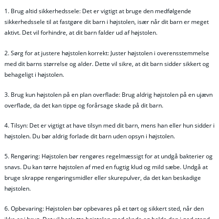
1. Brug altid sikkerhedssele: Det er vigtigt at bruge den medfølgende
sikkerhedssele til at fastgøre dit barn i højstolen, især når dit barn er meget
aktivt. Det vil forhindre, at dit barn falder ud af højstolen.
2. Sørg for at justere højstolen korrekt: Juster højstolen i overensstemmelse
med dit barns størrelse og alder. Dette vil sikre, at dit barn sidder sikkert og
behageligt i højstolen.
3. Brug kun højstolen på en plan overflade: Brug aldrig højstolen på en ujævn
overflade, da det kan tippe og forårsage skade på dit barn.
4. Tilsyn: Det er vigtigt at have tilsyn med dit barn, mens han eller hun sidder i
højstolen. Du bør aldrig forlade dit barn uden opsyn i højstolen.
5. Rengøring: Højstolen bør rengøres regelmæssigt for at undgå bakterier og
snavs. Du kan tørre højstolen af med en fugtig klud og mild sæbe. Undgå at
bruge skrappe rengøringsmidler eller skurepulver, da det kan beskadige
højstolen.
6. Opbevaring: Højstolen bør opbevares på et tørt og sikkert sted, når den