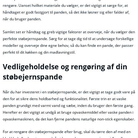
rengøre. Uanset hvilket materiale du vælger, er det vigtigt at sørge for, at
håndtaget er godt fastgjort til panden, så det ikke løsner sig eller falder af,
når du bruger panden.
Samlet set er håndtag og greb vigtige faktorer at overveje, når du vælger den
perfekte støbejernspande. Sørg for at tage dig tid til at undersøge forskellige
modeller og overveje dine egne behov, så du kan finde en pande, der passer
perfekt til dit køkken og din madlavningstil.
Vedligeholdelse og rengøring af din
støbejernspande
Når du har investeret i en støbejernspande, er det vigtigt at tage godt vare på
den for at sikre dens holdbarhed og funktionalitet. Første trin er at vaske
panden grundigt med varmt vand og sæbe, inden du bruger den første gang.
Herefter er det vigtigt at undgå at bruge opvaskemiddel eller vaske panden i
opvaskemaskinen, da det kan fjerne pandens naturlige non-stick egenskaber.
For at rengøre din støbejernspande efter brug, skal du tørre den af med en