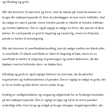
og håndtag og greb.
Når det kommer til størrelse og form, skal du tænke på, hvad du ønsker at
bruge din støbejernspande til. Hvis du planlægger at lave store måltider, skal
du vælge en større pande, mens mindre pande er ideelle til mindre måltider
og mindre køkkener. Det er også vigtigt at vælge en form, der passer til dine
behov. En rund pande er god til stegning og sautering, mens en firkantet
pande er bedre til ovnstegning.
Når det kommer til overfladebehandling, kan du vælge mellem en blank eller
ru overflade. En blank overflade er ideel til stegning af kød, mens en ru
overflade er bedre til stegning af grøntsager og andre fødevarer, da det
hjælper med at forhindre dem i at klæbe fast.
Håndtag og greb er også vigtige faktorer at overveje, da de påvirker
ergonomien og funktionaliteten af panden. Det er vigtigt at vælge et greb, der
er let at holde og ikke bliver varmt under brug.
Endelig er vedligeholdelse og rengøring afgørende for at forlænge levetiden
på din støbejernspande. Det er vigtigt at tage sig tid til at rense panden
ordentligt efter hver brug og undgå at bruge skrappe rengøringsmidler, der