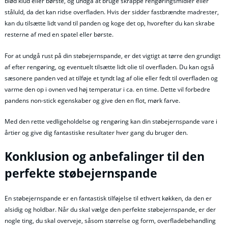
blød klud eller børste, og undgå at bruge skrappe rengøringsmidler eller
ståluld, da det kan ridse overfladen. Hvis der sidder fastbrændte madrester,
kan du tilsætte lidt vand til panden og koge det op, hvorefter du kan skrabe
resterne af med en spatel eller børste.
For at undgå rust på din støbejernspande, er det vigtigt at tørre den grundigt
af efter rengøring, og eventuelt tilsætte lidt olie til overfladen. Du kan også
sæsonere panden ved at tilføje et tyndt lag af olie eller fedt til overfladen og
varme den op i ovnen ved høj temperatur i ca. en time. Dette vil forbedre
pandens non-stick egenskaber og give den en flot, mørk farve.
Med den rette vedligeholdelse og rengøring kan din støbejernspande vare i
årtier og give dig fantastiske resultater hver gang du bruger den.
Konklusion og anbefalinger til den
perfekte støbejernspande
En støbejernspande er en fantastisk tilføjelse til ethvert køkken, da den er
alsidig og holdbar. Når du skal vælge den perfekte støbejernspande, er der
nogle ting, du skal overveje, såsom størrelse og form, overfladebehandling