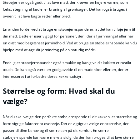
Støbejern er også godt til at lave mad, der kræver en højere varme, som
f.eks. stegning af kød eller bruning af grøntsager. Det kan også bruges i
ovnen til at lave bagte retter eller brød.
En anden fordel ved at bruge en støbejernspande er, at det kan tilføje jern til
din mad. Dette er især vigtigt for personer, der lider af jernmangel eller har
en diæt med begrænset jernindhold. Ved at bruge en støbejernspande kan du
hjælpe med at øge dit jernindtag på en naturlig måde.
Endelig er støbejernspander også smukke og kan give dit køkken et rustikt
touch. De kan også være en god gaveide til en madelsker eller en, der er
interesseret i at forbedre deres køkkenudstyr.
Størrelse og form: Hvad skal du
vælge?
Når du skal vælge den perfekte støbejernspande til dit køkken, er størrelse og
form vigtige faktorer at overveje. Det er vigtigt at vælge en størrelse, der
passer til dine behov og til størrelsen på dit komfur. En større
støbejernspande kan være mere alsidig, da den kan bruges til at lave større