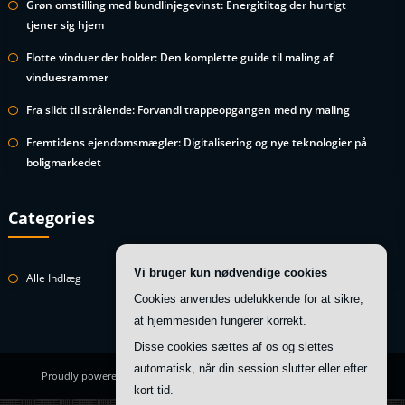
Grøn omstilling med bundlinjegevinst: Energitiltag der hurtigt
tjener sig hjem
Flotte vinduer der holder: Den komplette guide til maling af
vinduesrammer
Fra slidt til strålende: Forvandl trappeopgangen med ny maling
Fremtidens ejendomsmægler: Digitalisering og nye teknologier på
boligmarkedet
Categories
Vi bruger kun nødvendige cookies
Alle Indlæg
Cookies anvendes udelukkende for at sikre,
at hjemmesiden fungerer korrekt.
Disse cookies sættes af os og slettes
automatisk, når din session slutter eller efter
Proudly powered by
WordPress
| Theme:
HoneyBee
by SpiceThemes
kort tid.