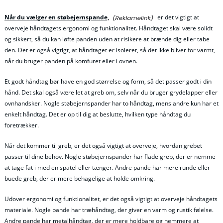
Når du vælger en støbejernspande,
er det vigtigt at
overveje håndtagets ergonomi og funktionalitet. Håndtaget skal være solidt
og sikkert, så du kan løfte panden uden at risikere at brænde dig eller tabe
den. Det er også vigtigt, at håndtaget er isoleret, så det ikke bliver for varmt,
når du bruger panden på komfuret eller i ovnen.
Et godt håndtag bør have en god størrelse og form, så det passer godt i din
hånd. Det skal også være let at greb om, selv når du bruger grydelapper eller
ovnhandsker. Nogle støbejernspander har to håndtag, mens andre kun har et
enkelt håndtag. Det er op til dig at beslutte, hvilken type håndtag du
foretrækker.
Når det kommer til greb, er det også vigtigt at overveje, hvordan grebet
passer til dine behov. Nogle støbejernspander har flade greb, der er nemme
at tage fat i med en spatel eller tænger. Andre pande har mere runde eller
buede greb, der er mere behagelige at holde omkring.
Udover ergonomi og funktionalitet, er det også vigtigt at overveje håndtagets
materiale. Nogle pande har træhåndtag, der giver en varm og rustik følelse.
Andre pande har metalhåndtag, der er mere holdbare og nemmere at