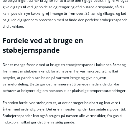
de oplysninger, du har brug for for at træffe den rigtige beslutning. Vi vil også
give dig tips til vedligeholdelse og rengøring af din støbejernspande, så du
kan nyde din nye køkkengrej i mange år fremover. Så læn dig tilbage, og lad
os guide dig igennem processen med at finde den perfekte støbejernspande
til dit køkken.
Fordele ved at bruge en
støbejernspande
Der er mange fordele ved at bruge en støbejernspande i køkkenet. Først og
fremmest er støbejern kendt for at have en høj varmekapacitet, hvilket
betyder, at panden kan holde på varmen længe og give en jævn
varmefordeling. Dette gør det nemmere at tilberede maden, da du ikke
behøver at bekymre dig om hotspots eller pludselige temperaturændringer.
En anden fordel ved støbejern er, at det er meget holdbart og kan vare i
årtier med ordentlig pleje. Det er en investering, der kan betale sig over tid.
Støbejernspander kan også bruges på næsten alle varmekilder, fra gas til
induktion, hvilket gør det til en alsidig pande.