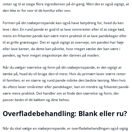
retter og til at stege flere ingredienser på én gang. Men det er også vigtigt, at
den ikke er for stor til dit komfur eller ovn.
Formen på din støbejernspande kan også have betydning for, hvad du kan
lave i den. En rund pande er god til at lave simreretter eller til at stege kød,
mens en firkantet pande kan være mere praktisk til at lave pandekager eller
til at grille grøntsager. Det er også vigtigt at overveje, om panden har høje
eller lave kanter, da dette kan påvirke, hvor meget væske der kan være i
panden, og hvor meget stegeskorpe der dannes på maden.
Når du vælger størrelse og form på din støbejernspande, er det vigtigt at
tænke på, hvad du vil bruge den til mest. Hvis du primært laver større retter
til familien, er en større og rund pande måske den bedste løsning. Men hvis
du oftest laver småretter eller pandekager, kan en mindre og firkantet pande
være mere praktisk. Det handler om at finde den størrelse og form, der
passer bedst til dit køkken og dine behov.
Overfladebehandling: Blank eller ru?
Når du skal vælge en støbejernspande, er overfladebehandlingen også vigtig