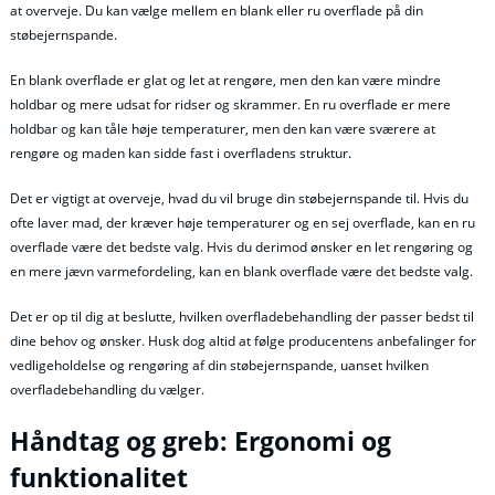
at overveje. Du kan vælge mellem en blank eller ru overflade på din
støbejernspande.
En blank overflade er glat og let at rengøre, men den kan være mindre
holdbar og mere udsat for ridser og skrammer. En ru overflade er mere
holdbar og kan tåle høje temperaturer, men den kan være sværere at
rengøre og maden kan sidde fast i overfladens struktur.
Det er vigtigt at overveje, hvad du vil bruge din støbejernspande til. Hvis du
ofte laver mad, der kræver høje temperaturer og en sej overflade, kan en ru
overflade være det bedste valg. Hvis du derimod ønsker en let rengøring og
en mere jævn varmefordeling, kan en blank overflade være det bedste valg.
Det er op til dig at beslutte, hvilken overfladebehandling der passer bedst til
dine behov og ønsker. Husk dog altid at følge producentens anbefalinger for
vedligeholdelse og rengøring af din støbejernspande, uanset hvilken
overfladebehandling du vælger.
Håndtag og greb: Ergonomi og
funktionalitet