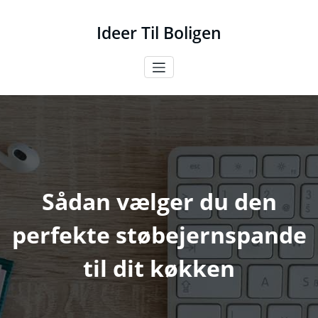
Videre
til
Ideer Til Boligen
indhold
Sådan vælger du den
perfekte støbejernspande
til dit køkken