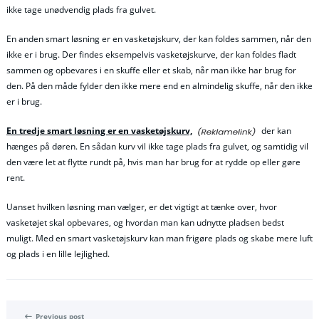
ikke tage unødvendig plads fra gulvet.
En anden smart løsning er en vasketøjskurv, der kan foldes sammen, når den
ikke er i brug. Der findes eksempelvis vasketøjskurve, der kan foldes fladt
sammen og opbevares i en skuffe eller et skab, når man ikke har brug for
den. På den måde fylder den ikke mere end en almindelig skuffe, når den ikke
er i brug.
En tredje smart løsning er en vasketøjskurv,
der kan
hænges på døren. En sådan kurv vil ikke tage plads fra gulvet, og samtidig vil
den være let at flytte rundt på, hvis man har brug for at rydde op eller gøre
rent.
Uanset hvilken løsning man vælger, er det vigtigt at tænke over, hvor
vasketøjet skal opbevares, og hvordan man kan udnytte pladsen bedst
muligt. Med en smart vasketøjskurv kan man frigøre plads og skabe mere luft
og plads i en lille lejlighed.
Previous post