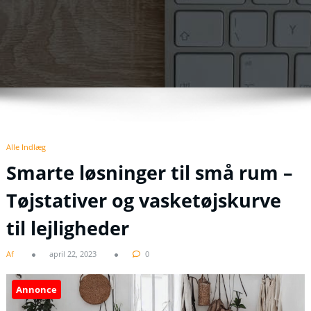
Alle Indlæg
Smarte løsninger til små rum –
Tøjstativer og vasketøjskurve
til lejligheder
Af
april 22, 2023
0
Annonce