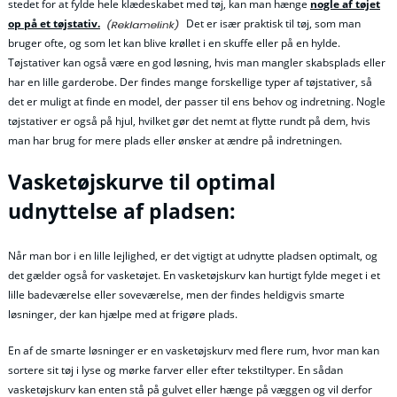
stedet for at fylde hele klædeskabet med tøj, kan man hænge
nogle af tøjet
op på et tøjstativ.
Det er især praktisk til tøj, som man
bruger ofte, og som let kan blive krøllet i en skuffe eller på en hylde.
Tøjstativer kan også være en god løsning, hvis man mangler skabsplads eller
har en lille garderobe. Der findes mange forskellige typer af tøjstativer, så
det er muligt at finde en model, der passer til ens behov og indretning. Nogle
tøjstativer er også på hjul, hvilket gør det nemt at flytte rundt på dem, hvis
man har brug for mere plads eller ønsker at ændre på indretningen.
Vasketøjskurve til optimal
udnyttelse af pladsen:
Når man bor i en lille lejlighed, er det vigtigt at udnytte pladsen optimalt, og
det gælder også for vasketøjet. En vasketøjskurv kan hurtigt fylde meget i et
lille badeværelse eller soveværelse, men der findes heldigvis smarte
løsninger, der kan hjælpe med at frigøre plads.
En af de smarte løsninger er en vasketøjskurv med flere rum, hvor man kan
sortere sit tøj i lyse og mørke farver eller efter tekstiltyper. En sådan
vasketøjskurv kan enten stå på gulvet eller hænge på væggen og vil derfor