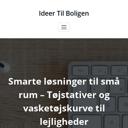
Videre
til
Ideer Til Boligen
indhold
Smarte løsninger til små
rum – Tøjstativer og
vasketøjskurve til
lejligheder