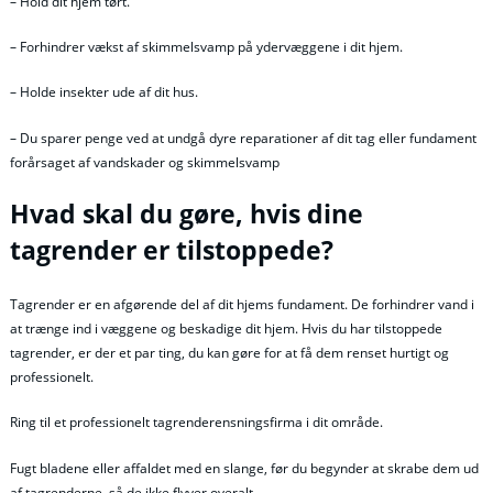
– Hold dit hjem tørt.
– Forhindrer vækst af skimmelsvamp på ydervæggene i dit hjem.
– Holde insekter ude af dit hus.
– Du sparer penge ved at undgå dyre reparationer af dit tag eller fundament
forårsaget af vandskader og skimmelsvamp
Hvad skal du gøre, hvis dine
tagrender er tilstoppede?
Tagrender er en afgørende del af dit hjems fundament. De forhindrer vand i
at trænge ind i væggene og beskadige dit hjem. Hvis du har tilstoppede
tagrender, er der et par ting, du kan gøre for at få dem renset hurtigt og
professionelt.
Ring til et professionelt tagrenderensningsfirma i dit område.
Fugt bladene eller affaldet med en slange, før du begynder at skrabe dem ud
af tagrenderne, så de ikke flyver overalt.