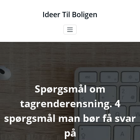
Videre
til
Ideer Til Boligen
indhold
Spørgsmål om
tagrenderensning. 4
spørgsmål man bør få svar
på