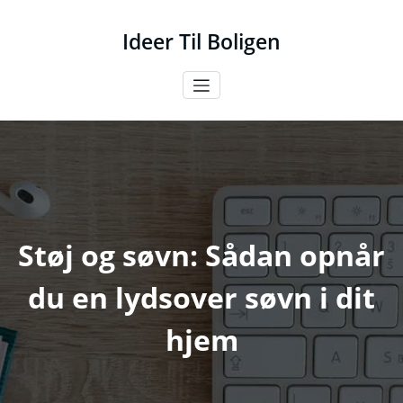
Videre
til
Ideer Til Boligen
indhold
Støj og søvn: Sådan opnår
du en lydsover søvn i dit
hjem