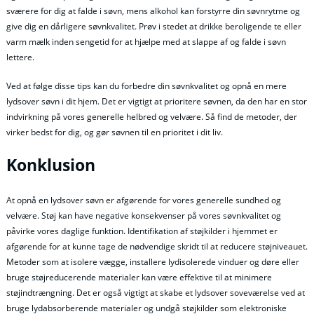
sværere for dig at falde i søvn, mens alkohol kan forstyrre din søvnrytme og
give dig en dårligere søvnkvalitet. Prøv i stedet at drikke beroligende te eller
varm mælk inden sengetid for at hjælpe med at slappe af og falde i søvn
lettere.
Ved at følge disse tips kan du forbedre din søvnkvalitet og opnå en mere
lydsover søvn i dit hjem. Det er vigtigt at prioritere søvnen, da den har en stor
indvirkning på vores generelle helbred og velvære. Så find de metoder, der
virker bedst for dig, og gør søvnen til en prioritet i dit liv.
Konklusion
At opnå en lydsover søvn er afgørende for vores generelle sundhed og
velvære. Støj kan have negative konsekvenser på vores søvnkvalitet og
påvirke vores daglige funktion. Identifikation af støjkilder i hjemmet er
afgørende for at kunne tage de nødvendige skridt til at reducere støjniveauet.
Metoder som at isolere vægge, installere lydisolerede vinduer og døre eller
bruge støjreducerende materialer kan være effektive til at minimere
støjindtrængning. Det er også vigtigt at skabe et lydsover soveværelse ved at
bruge lydabsorberende materialer og undgå støjkilder som elektroniske