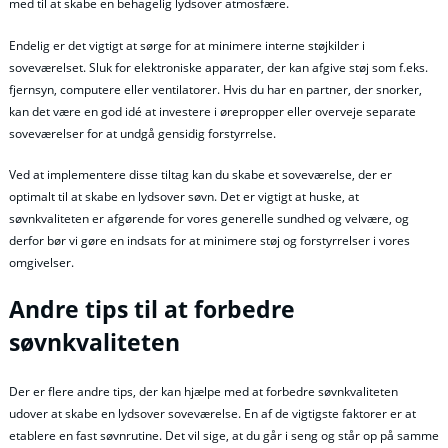
med til at skabe en behagelig lydsover atmosfære.
Endelig er det vigtigt at sørge for at minimere interne støjkilder i
soveværelset. Sluk for elektroniske apparater, der kan afgive støj som f.eks.
fjernsyn, computere eller ventilatorer. Hvis du har en partner, der snorker,
kan det være en god idé at investere i ørepropper eller overveje separate
soveværelser for at undgå gensidig forstyrrelse.
Ved at implementere disse tiltag kan du skabe et soveværelse, der er
optimalt til at skabe en lydsover søvn. Det er vigtigt at huske, at
søvnkvaliteten er afgørende for vores generelle sundhed og velvære, og
derfor bør vi gøre en indsats for at minimere støj og forstyrrelser i vores
omgivelser.
Andre tips til at forbedre
søvnkvaliteten
Der er flere andre tips, der kan hjælpe med at forbedre søvnkvaliteten
udover at skabe en lydsover soveværelse. En af de vigtigste faktorer er at
etablere en fast søvnrutine. Det vil sige, at du går i seng og står op på samme