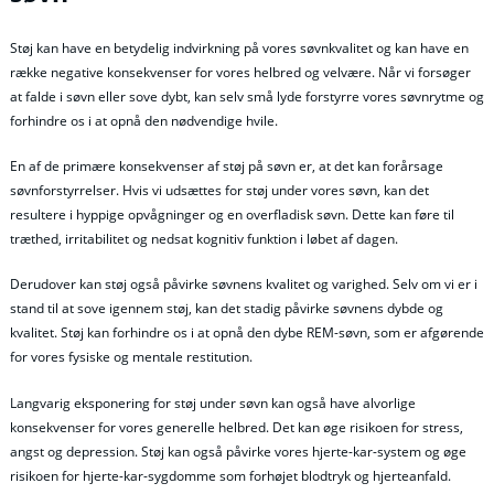
Støj kan have en betydelig indvirkning på vores søvnkvalitet og kan have en
række negative konsekvenser for vores helbred og velvære. Når vi forsøger
at falde i søvn eller sove dybt, kan selv små lyde forstyrre vores søvnrytme og
forhindre os i at opnå den nødvendige hvile.
En af de primære konsekvenser af støj på søvn er, at det kan forårsage
søvnforstyrrelser. Hvis vi udsættes for støj under vores søvn, kan det
resultere i hyppige opvågninger og en overfladisk søvn. Dette kan føre til
træthed, irritabilitet og nedsat kognitiv funktion i løbet af dagen.
Derudover kan støj også påvirke søvnens kvalitet og varighed. Selv om vi er i
stand til at sove igennem støj, kan det stadig påvirke søvnens dybde og
kvalitet. Støj kan forhindre os i at opnå den dybe REM-søvn, som er afgørende
for vores fysiske og mentale restitution.
Langvarig eksponering for støj under søvn kan også have alvorlige
konsekvenser for vores generelle helbred. Det kan øge risikoen for stress,
angst og depression. Støj kan også påvirke vores hjerte-kar-system og øge
risikoen for hjerte-kar-sygdomme som forhøjet blodtryk og hjerteanfald.