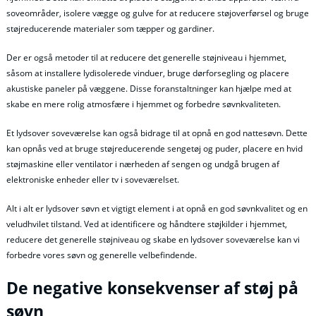
soveområder, isolere vægge og gulve for at reducere støjoverførsel og bruge
støjreducerende materialer som tæpper og gardiner.
Der er også metoder til at reducere det generelle støjniveau i hjemmet,
såsom at installere lydisolerede vinduer, bruge dørforsegling og placere
akustiske paneler på væggene. Disse foranstaltninger kan hjælpe med at
skabe en mere rolig atmosfære i hjemmet og forbedre søvnkvaliteten.
Et lydsover soveværelse kan også bidrage til at opnå en god nattesøvn. Dette
kan opnås ved at bruge støjreducerende sengetøj og puder, placere en hvid
støjmaskine eller ventilator i nærheden af sengen og undgå brugen af
elektroniske enheder eller tv i soveværelset.
Alt i alt er lydsover søvn et vigtigt element i at opnå en god søvnkvalitet og en
veludhvilet tilstand. Ved at identificere og håndtere støjkilder i hjemmet,
reducere det generelle støjniveau og skabe en lydsover soveværelse kan vi
forbedre vores søvn og generelle velbefindende.
De negative konsekvenser af støj på
søvn