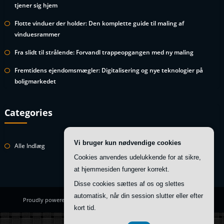
tjener sig hjem
Flotte vinduer der holder: Den komplette guide til maling af
vinduesrammer
Fra slidt til strålende: Forvandl trappeopgangen med ny maling
Fremtidens ejendomsmægler: Digitalisering og nye teknologier på
boligmarkedet
Categories
Vi bruger kun nødvendige cookies
Alle Indlæg
Cookies anvendes udelukkende for at sikre,
at hjemmesiden fungerer korrekt.
Disse cookies sættes af os og slettes
automatisk, når din session slutter eller efter
Proudly powered by
WordPress
| Theme:
HoneyBee
by SpiceThemes
kort tid.
CVR DK 37 40 77 39