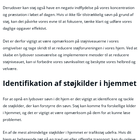
Derudover kan støj også have en negativ indflydelse på vores koncentration
og præstation i løbet af dagen. Hvis vi ikke får tilstrækkelig søvn på grund af
støj, kan det påvirke vores evne til at fokusere, tænke klart og udføre vores
daglige opgaver effektivt.
Det er derfor vigtigt at være opmærksom på støjniveauerne i vores
omgivelser og tage skridt til at reducere støjforureningen i vores hjem. Ved at
skabe en lydsover soveværelse og implementere metoder til at reducere
støjniveauet, kan vi forbedre vores søvnkvalitet og beskytte vores helbred og
velvære.
Identifikation af støjkilder i hjemmet
For at opnå en lydsover søvn i dit hjem er det vigtigt at identificere og tackle
de støjkilder, der kan forstyrre din søvn. Støj kan komme fra forskellige kilder
i hjemmet, og det er vigtigt at være opmærksom på dem for at kunne løse
problemet.
En af de mest almindelige støjkilder i hjemmet er trafikstøj udefra. Hvis dit
hjem er beliggende tæt på en travl vej eller offentlig transport, kan du opleve