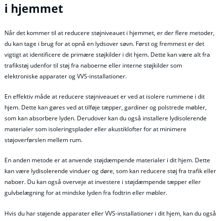
i hjemmet
Når det kommer til at reducere støjniveauet i hjemmet, er der flere metoder,
du kan tage i brug for at opnå en lydsover søvn. Først og fremmest er det
vigtigt at identificere de primære støjkilder i dit hjem. Dette kan være alt fra
trafikstøj udenfor til støj fra naboerne eller interne støjkilder som
elektroniske apparater og VVS-installationer.
En effektiv måde at reducere støjniveauet er ved at isolere rummene i dit
hjem. Dette kan gøres ved at tilføje tæpper, gardiner og polstrede møbler,
som kan absorbere lyden. Derudover kan du også installere lydisolerende
materialer som isoleringsplader eller akustiklofter for at minimere
støjoverførslen mellem rum.
En anden metode er at anvende støjdæmpende materialer i dit hjem. Dette
kan være lydisolerende vinduer og døre, som kan reducere støj fra trafik eller
naboer. Du kan også overveje at investere i støjdæmpende tæpper eller
gulvbelægning for at mindske lyden fra fodtrin eller møbler.
Hvis du har støjende apparater eller VVS-installationer i dit hjem, kan du også