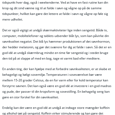
tidspunkt hver dag, også i weekenderne. Ved at have en fast rutine kan din
krop og dit sind vænne sig til at falde i søvn og vågne op på de samme
tidspunkter, hvilket kan gøre det lettere at falde i søvn og vågne op føle sig
mere udhvilet.
Det er også vigtigt at undgå skærmaktiviteter lige inden sengetid. Både tv,
computer, mobiltelefoner og tablets udsender blåt lys, som kan påvirke din
søvnkvalitet negativt. Det blå lys hæmmer produktionen af det søvnhormon,
der hedder melatonin, og gør det sværere for dig at falde i søvn. Så det er en
god idé at undgå skærmbrug mindst en time før sengetid og i stedet bruge
den tid på at slappe af med en bog, tage et varmt bad eller meditere.
En anden ting, der kan hjælpe med at forbedre søvnkvaliteten, er at skabe et
behageligt og køligt sovemiljø. Temperaturen i soveværelset bør være
mellem 15-20 grader Celsius, da en for varm eller for kold temperatur kan
forstyrre søvnen. Det kan også være en god idé at investere i en god madras
og pude, der passer til din kropsform og sovestilling. En behagelig seng kan
gøre en stor forskel for din søvnkvalitet.
Endelig kan det være en god idé at undgå at indtage store mængder koffein
og alkohol tæt på sengetid. Koffein virker stimulerende og kan gøre det