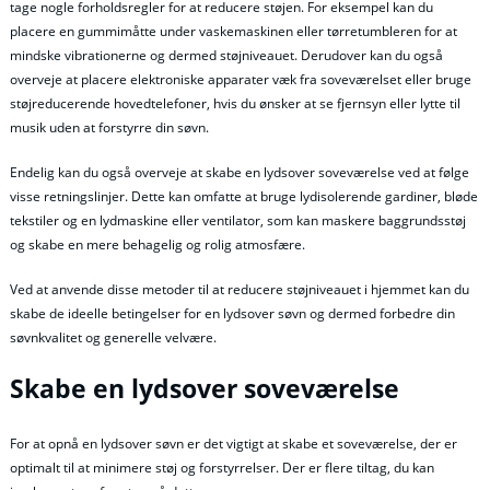
tage nogle forholdsregler for at reducere støjen. For eksempel kan du
placere en gummimåtte under vaskemaskinen eller tørretumbleren for at
mindske vibrationerne og dermed støjniveauet. Derudover kan du også
overveje at placere elektroniske apparater væk fra soveværelset eller bruge
støjreducerende hovedtelefoner, hvis du ønsker at se fjernsyn eller lytte til
musik uden at forstyrre din søvn.
Endelig kan du også overveje at skabe en lydsover soveværelse ved at følge
visse retningslinjer. Dette kan omfatte at bruge lydisolerende gardiner, bløde
tekstiler og en lydmaskine eller ventilator, som kan maskere baggrundsstøj
og skabe en mere behagelig og rolig atmosfære.
Ved at anvende disse metoder til at reducere støjniveauet i hjemmet kan du
skabe de ideelle betingelser for en lydsover søvn og dermed forbedre din
søvnkvalitet og generelle velvære.
Skabe en lydsover soveværelse
For at opnå en lydsover søvn er det vigtigt at skabe et soveværelse, der er
optimalt til at minimere støj og forstyrrelser. Der er flere tiltag, du kan