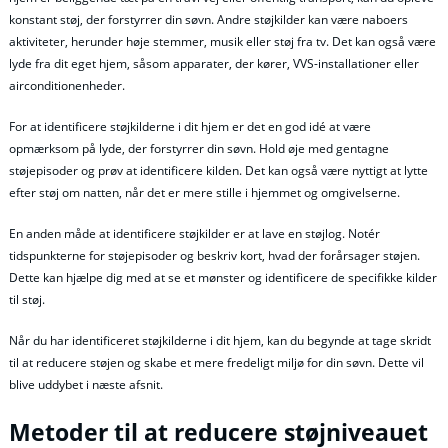
konstant støj, der forstyrrer din søvn. Andre støjkilder kan være naboers
aktiviteter, herunder høje stemmer, musik eller støj fra tv. Det kan også være
lyde fra dit eget hjem, såsom apparater, der kører, VVS-installationer eller
airconditionenheder.
For at identificere støjkilderne i dit hjem er det en god idé at være
opmærksom på lyde, der forstyrrer din søvn. Hold øje med gentagne
støjepisoder og prøv at identificere kilden. Det kan også være nyttigt at lytte
efter støj om natten, når det er mere stille i hjemmet og omgivelserne.
En anden måde at identificere støjkilder er at lave en støjlog. Notér
tidspunkterne for støjepisoder og beskriv kort, hvad der forårsager støjen.
Dette kan hjælpe dig med at se et mønster og identificere de specifikke kilder
til støj.
Når du har identificeret støjkilderne i dit hjem, kan du begynde at tage skridt
til at reducere støjen og skabe et mere fredeligt miljø for din søvn. Dette vil
blive uddybet i næste afsnit.
Metoder til at reducere støjniveauet