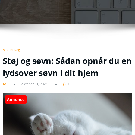
Alle Indlæg
Støj og søvn: Sådan opnår du en
lydsover søvn i dit hjem
Af
oktober 31, 2023
0
Annonce