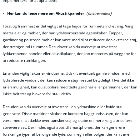
implementere for at opnå dette.
Her kan du læse mere om Akustikpaneler
.
Først og fremmest er det vigtigt at tage højde for rummets indretning. Vælg
materialer og møbler, der har lydabsorberende egenskaber. Tæpper,
gardiner og polstrede møbler kan være med til at reducere den eksterne støj,
der trænger ind i rummet. Derudover kan du overveje at investere i
lyddæmpende paneler eller akustikplader, der kan monteres på væggene for
at reducere rumklangen.
En anden vigtig faktor er vinduerne. Udskift eventuelt gamle vinduer med
lydisolerede vinduer, der kan reducere støjniveauet betydeligt. Hvis det ikke
er en mulighed, kan du supplere med tætte gardiner eller persienner, der kan
lukke helt tæt og blokere for støj udefra.
Desuden kan du overveje at investere i en lydmaskine eller hvide støj-
generator. Disse maskiner skaber en konstant baggrundssusen, der kan
være med til at dække over uønsket støj og skabe en mere rolig atmosfære i
soveværelset. Der findes også apps til smartphones, der kan generere
forskellige typer af beroligende lyde, som regn eller bølger, der kan være