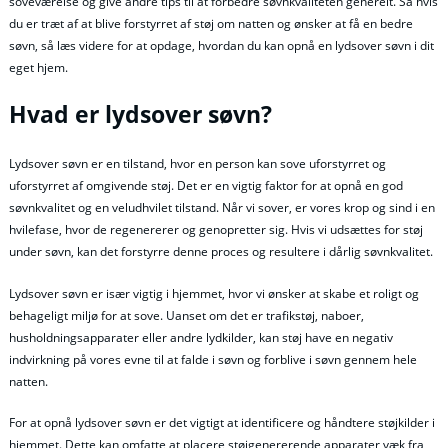
soveværelse og give andre tips til at forbedre søvnkvaliteten generelt. Så hvis
du er træt af at blive forstyrret af støj om natten og ønsker at få en bedre
søvn, så læs videre for at opdage, hvordan du kan opnå en lydsover søvn i dit
eget hjem.
Hvad er lydsover søvn?
Lydsover søvn er en tilstand, hvor en person kan sove uforstyrret og
uforstyrret af omgivende støj. Det er en vigtig faktor for at opnå en god
søvnkvalitet og en veludhvilet tilstand. Når vi sover, er vores krop og sind i en
hvilefase, hvor de regenererer og genopretter sig. Hvis vi udsættes for støj
under søvn, kan det forstyrre denne proces og resultere i dårlig søvnkvalitet.
Lydsover søvn er især vigtig i hjemmet, hvor vi ønsker at skabe et roligt og
behageligt miljø for at sove. Uanset om det er trafikstøj, naboer,
husholdningsapparater eller andre lydkilder, kan støj have en negativ
indvirkning på vores evne til at falde i søvn og forblive i søvn gennem hele
natten.
For at opnå lydsover søvn er det vigtigt at identificere og håndtere støjkilder i
hjemmet. Dette kan omfatte at placere støjgenererende apparater væk fra