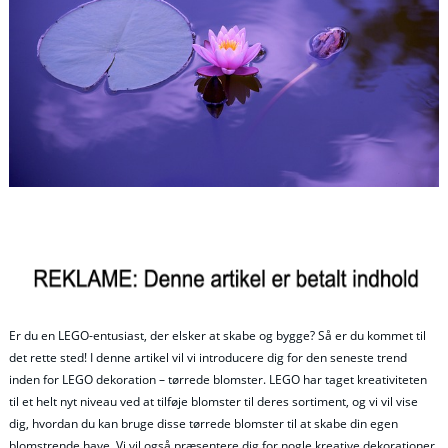
Er du en LEGO-entusiast, der elsker at skabe og bygge? Så er du kommet til
det rette sted! I denne artikel vil vi introducere dig for den seneste trend
inden for LEGO dekoration – tørrede blomster. LEGO har taget kreativiteten
til et helt nyt niveau ved at tilføje blomster til deres sortiment, og vi vil vise
dig, hvordan du kan bruge disse tørrede blomster til at skabe din egen
blomstrende have. Vi vil også præsentere dig for nogle kreative dekorationer