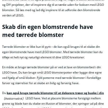
og DIY projekter, der vil inspirere dig til at tænke uden for boksen med LEGO
blomster. Så læs med og lad dig inspirere til at udforske den blomstrende
verden af LEGO.
Skab din egen blomstrende have
med tørrede blomster
Tørrede blomster er ikke kun til pynt – de kan også bruges til at skabe din
egen blomstrende have med LEGO blomster. Med tørrede blomster kan du
tilføje et helt nyt og naturligt element til dine LEGO kreationer.
En måde at bruge tørrede blomster på er ved at lave en blomsterbed i din
LEGO have. Du kan bruge små LEGO blomsterpotter eller bygge dine egne
ved hjælp af små klodser. Fyld potterne med tørrede blomster i forskellige
farver og størrelser for at skabe en livlig og farverig have.
Du
kan også bruge tørrede blomster til at dekorere træer og buske i din
LEGO have. Ved at placere blomsterne forsigtigt mellem
grene og blade kan du skabe en illusion af blomster, der springer ud på dine