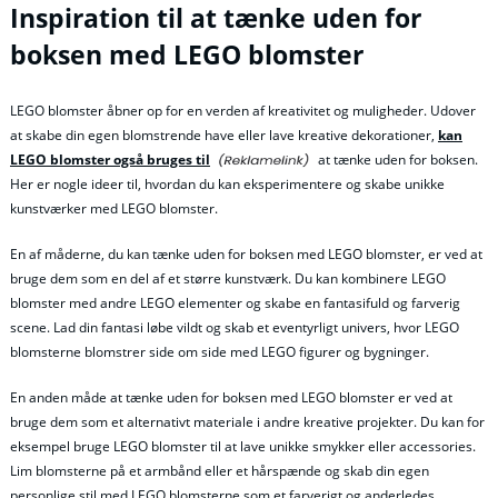
Inspiration til at tænke uden for
boksen med LEGO blomster
LEGO blomster åbner op for en verden af kreativitet og muligheder. Udover
at skabe din egen blomstrende have eller lave kreative dekorationer,
kan
LEGO blomster også bruges til
at tænke uden for boksen.
Her er nogle ideer til, hvordan du kan eksperimentere og skabe unikke
kunstværker med LEGO blomster.
En af måderne, du kan tænke uden for boksen med LEGO blomster, er ved at
bruge dem som en del af et større kunstværk. Du kan kombinere LEGO
blomster med andre LEGO elementer og skabe en fantasifuld og farverig
scene. Lad din fantasi løbe vildt og skab et eventyrligt univers, hvor LEGO
blomsterne blomstrer side om side med LEGO figurer og bygninger.
En anden måde at tænke uden for boksen med LEGO blomster er ved at
bruge dem som et alternativt materiale i andre kreative projekter. Du kan for
eksempel bruge LEGO blomster til at lave unikke smykker eller accessories.
Lim blomsterne på et armbånd eller et hårspænde og skab din egen
personlige stil med LEGO blomsterne som et farverigt og anderledes