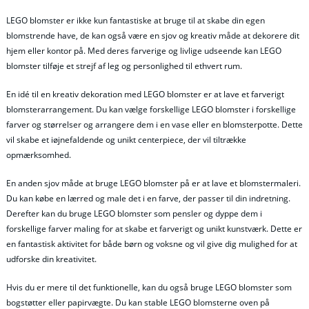
LEGO blomster er ikke kun fantastiske at bruge til at skabe din egen
blomstrende have, de kan også være en sjov og kreativ måde at dekorere dit
hjem eller kontor på. Med deres farverige og livlige udseende kan LEGO
blomster tilføje et strejf af leg og personlighed til ethvert rum.
En idé til en kreativ dekoration med LEGO blomster er at lave et farverigt
blomsterarrangement. Du kan vælge forskellige LEGO blomster i forskellige
farver og størrelser og arrangere dem i en vase eller en blomsterpotte. Dette
vil skabe et iøjnefaldende og unikt centerpiece, der vil tiltrække
opmærksomhed.
En anden sjov måde at bruge LEGO blomster på er at lave et blomstermaleri.
Du kan købe en lærred og male det i en farve, der passer til din indretning.
Derefter kan du bruge LEGO blomster som pensler og dyppe dem i
forskellige farver maling for at skabe et farverigt og unikt kunstværk. Dette er
en fantastisk aktivitet for både børn og voksne og vil give dig mulighed for at
udforske din kreativitet.
Hvis du er mere til det funktionelle, kan du også bruge LEGO blomster som
bogstøtter eller papirvægte. Du kan stable LEGO blomsterne oven på