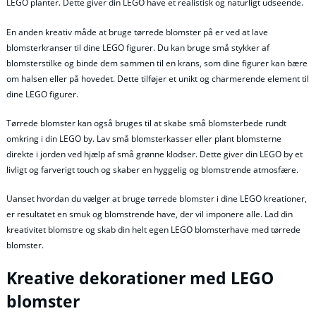
LEGO planter. Dette giver din LEGO have et realistisk og naturligt udseende.
En anden kreativ måde at bruge tørrede blomster på er ved at lave
blomsterkranser til dine LEGO figurer. Du kan bruge små stykker af
blomsterstilke og binde dem sammen til en krans, som dine figurer kan bære
om halsen eller på hovedet. Dette tilføjer et unikt og charmerende element til
dine LEGO figurer.
Tørrede blomster kan også bruges til at skabe små blomsterbede rundt
omkring i din LEGO by. Lav små blomsterkasser eller plant blomsterne
direkte i jorden ved hjælp af små grønne klodser. Dette giver din LEGO by et
livligt og farverigt touch og skaber en hyggelig og blomstrende atmosfære.
Uanset hvordan du vælger at bruge tørrede blomster i dine LEGO kreationer,
er resultatet en smuk og blomstrende have, der vil imponere alle. Lad din
kreativitet blomstre og skab din helt egen LEGO blomsterhave med tørrede
blomster.
Kreative dekorationer med LEGO
blomster