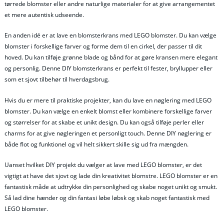
tørrede blomster eller andre naturlige materialer for at give arrangementet
et mere autentisk udseende.
En anden idé er at lave en blomsterkrans med LEGO blomster. Du kan vælge
blomster i forskellige farver og forme dem til en cirkel, der passer til dit
hoved. Du kan tilføje grønne blade og bånd for at gøre kransen mere elegant
og personlig. Denne DIY blomsterkrans er perfekt til fester, bryllupper eller
som et sjovt tilbehør til hverdagsbrug.
Hvis du er mere til praktiske projekter, kan du lave en nøglering med LEGO
blomster. Du kan vælge en enkelt blomst eller kombinere forskellige farver
og størrelser for at skabe et unikt design. Du kan også tilføje perler eller
charms for at give nøgleringen et personligt touch. Denne DIY nøglering er
både flot og funktionel og vil helt sikkert skille sig ud fra mængden.
Uanset hvilket DIY projekt du vælger at lave med LEGO blomster, er det
vigtigt at have det sjovt og lade din kreativitet blomstre. LEGO blomster er en
fantastisk måde at udtrykke din personlighed og skabe noget unikt og smukt.
Så lad dine hænder og din fantasi løbe løbsk og skab noget fantastisk med
LEGO blomster.