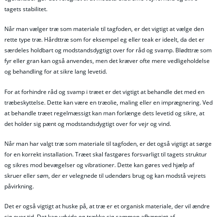
tagets stabilitet.
Når man vælger træ som materiale til tagfoden, er det vigtigt at vælge den
rette type træ. Hårdttræ som for eksempel eg eller teak er ideelt, da det er
særdeles holdbart og modstandsdygtigt over for råd og svamp. Blødttræ som
fyr eller gran kan også anvendes, men det kræver ofte mere vedligeholdelse
og behandling for at sikre lang levetid.
For at forhindre råd og svamp i træet er det vigtigt at behandle det med en
træbeskyttelse. Dette kan være en træolie, maling eller en imprægnering. Ved
at behandle træet regelmæssigt kan man forlænge dets levetid og sikre, at
det holder sig pænt og modstandsdygtigt over for vejr og vind.
Når man har valgt træ som materiale til tagfoden, er det også vigtigt at sørge
for en korrekt installation. Træet skal fastgøres forsvarligt til tagets struktur
og sikres mod bevægelser og vibrationer. Dette kan gøres ved hjælp af
skruer eller søm, der er velegnede til udendørs brug og kan modstå vejrets
påvirkning.
Det er også vigtigt at huske på, at træ er et organisk materiale, der vil ændre
sig over tid. Det kan udvide og trække sig sammen afhængigt af