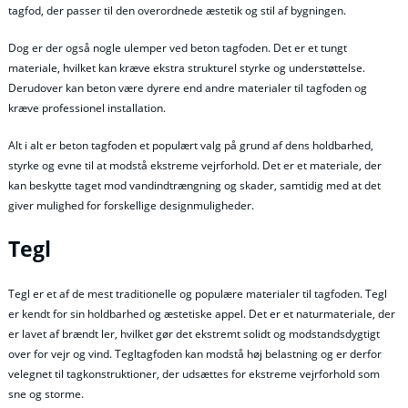
tagfod, der passer til den overordnede æstetik og stil af bygningen.
Dog er der også nogle ulemper ved beton tagfoden. Det er et tungt
materiale, hvilket kan kræve ekstra strukturel styrke og understøttelse.
Derudover kan beton være dyrere end andre materialer til tagfoden og
kræve professionel installation.
Alt i alt er beton tagfoden et populært valg på grund af dens holdbarhed,
styrke og evne til at modstå ekstreme vejrforhold. Det er et materiale, der
kan beskytte taget mod vandindtrængning og skader, samtidig med at det
giver mulighed for forskellige designmuligheder.
Tegl
Tegl er et af de mest traditionelle og populære materialer til tagfoden. Tegl
er kendt for sin holdbarhed og æstetiske appel. Det er et naturmateriale, der
er lavet af brændt ler, hvilket gør det ekstremt solidt og modstandsdygtigt
over for vejr og vind. Tegltagfoden kan modstå høj belastning og er derfor
velegnet til tagkonstruktioner, der udsættes for ekstreme vejrforhold som
sne og storme.