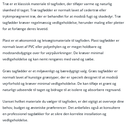
Træ er et klassisk materiale til tagfoden, der tilføjer varme og naturlig
skønhed til taget. Træ tagfødder er normalt lavet af cedertræ eller
trykimprægneret træ, der er behandlet for at modstå fugt og skadedyr. Træ
tagfødder kræver regelmæssig vedligeholdelse, herunder maling eller pletter
for at forlænge deres levetid.
Plast er et økonomisk og letvægtsmateriale til tagfoden. Plast tagfødder er
normalt lavet af PVC eller polyethylen og er meget holdbare og
modstandsdygtige over for vejrpåvirkninger. De kræver minimal
vedligeholdelse og kan nemt rengøres med vand og sæbe.
Græs tagfødder er et miljøvenligt og bæredygtigt valg. Græs tagfødder er
normalt lavet af kunstige græstyper, der er specielt designet til at modstå
vejrforhold og kræver minimal vedligeholdelse. De kan tilføje et grønt og
naturligt udseende til taget og bidrage til at isolere og absorbere regnvand.
Uanset hvilket materiale du vælger til tagfoden, er det vigtigt at overveje dine
behov, budget og æstetiske præferencer. Det anbefales også at konsultere
en professionel tagdækker for at sikre den korrekte installation og
vedligeholdelse.