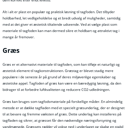
dem korrekt efter endt levetid.
Alt i alt er plast en populær og praktisk løsning til tagfoden. Det tilbyder
holdbarhed, let vedligeholdelse og et bredt udvalg af muligheder, samtidig
med at det giver et æstetisk tiltalende udseende. Ved at vælge plast som
materiale til tagfoden kan man dermed sikre et holdbart og attraktivt tag i
mange år fremover.
Græs
Græs er et alternativt materiale til tagfoden, som kan tilføje et naturligt og
æstetisk element til tagkonstruktionen. Græstag er blevet stadig mere
populære i de seneste år på grund af deres miljøvenlige egenskaber og
æstetiske appel. Tagfoden af græs kan være en bæredygtig løsning, da den
bidrager til at forbedre luftkvaliteten og reducere CO2-udledningen.
Græs kan bruges som tagfodsmateriale på forskellige måder. En almindelig
metode er at dække tagfladen med et specielt græsunderlag, der er designet
til at bevare og fremme væksten af græs. Dette underlag kan installeres på
tagfladen og sikrer, at græsset får den nødvendige næringsforsyning og
vandmængde. Græssets rødder vil vokse ned i underlaget og skabe en stabil