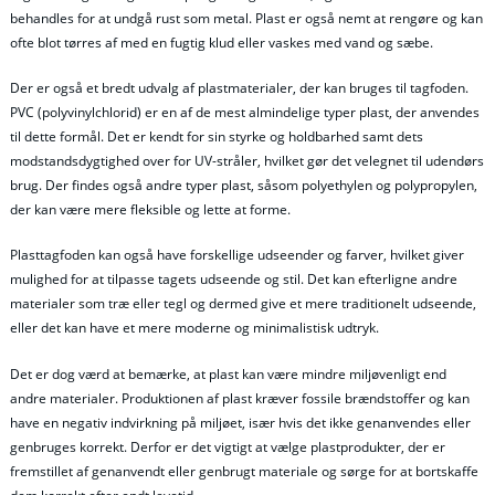
behandles for at undgå rust som metal. Plast er også nemt at rengøre og kan
ofte blot tørres af med en fugtig klud eller vaskes med vand og sæbe.
Der er også et bredt udvalg af plastmaterialer, der kan bruges til tagfoden.
PVC (polyvinylchlorid) er en af de mest almindelige typer plast, der anvendes
til dette formål. Det er kendt for sin styrke og holdbarhed samt dets
modstandsdygtighed over for UV-stråler, hvilket gør det velegnet til udendørs
brug. Der findes også andre typer plast, såsom polyethylen og polypropylen,
der kan være mere fleksible og lette at forme.
Plasttagfoden kan også have forskellige udseender og farver, hvilket giver
mulighed for at tilpasse tagets udseende og stil. Det kan efterligne andre
materialer som træ eller tegl og dermed give et mere traditionelt udseende,
eller det kan have et mere moderne og minimalistisk udtryk.
Det er dog værd at bemærke, at plast kan være mindre miljøvenligt end
andre materialer. Produktionen af plast kræver fossile brændstoffer og kan
have en negativ indvirkning på miljøet, især hvis det ikke genanvendes eller
genbruges korrekt. Derfor er det vigtigt at vælge plastprodukter, der er
fremstillet af genanvendt eller genbrugt materiale og sørge for at bortskaffe