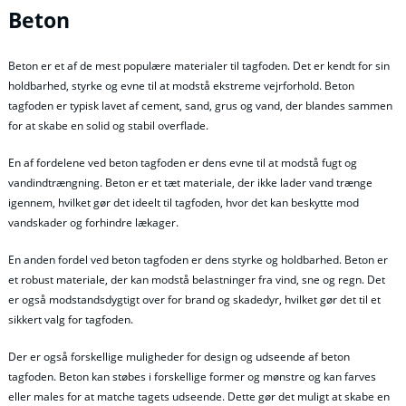
Beton
Beton er et af de mest populære materialer til tagfoden. Det er kendt for sin
holdbarhed, styrke og evne til at modstå ekstreme vejrforhold. Beton
tagfoden er typisk lavet af cement, sand, grus og vand, der blandes sammen
for at skabe en solid og stabil overflade.
En af fordelene ved beton tagfoden er dens evne til at modstå fugt og
vandindtrængning. Beton er et tæt materiale, der ikke lader vand trænge
igennem, hvilket gør det ideelt til tagfoden, hvor det kan beskytte mod
vandskader og forhindre lækager.
En anden fordel ved beton tagfoden er dens styrke og holdbarhed. Beton er
et robust materiale, der kan modstå belastninger fra vind, sne og regn. Det
er også modstandsdygtigt over for brand og skadedyr, hvilket gør det til et
sikkert valg for tagfoden.
Der er også forskellige muligheder for design og udseende af beton
tagfoden. Beton kan støbes i forskellige former og mønstre og kan farves
eller males for at matche tagets udseende. Dette gør det muligt at skabe en