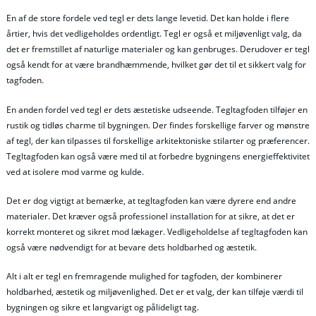
En af de store fordele ved tegl er dets lange levetid. Det kan holde i flere
årtier, hvis det vedligeholdes ordentligt. Tegl er også et miljøvenligt valg, da
det er fremstillet af naturlige materialer og kan genbruges. Derudover er tegl
også kendt for at være brandhæmmende, hvilket gør det til et sikkert valg for
tagfoden.
En anden fordel ved tegl er dets æstetiske udseende. Tegltagfoden tilføjer en
rustik og tidløs charme til bygningen. Der findes forskellige farver og mønstre
af tegl, der kan tilpasses til forskellige arkitektoniske stilarter og præferencer.
Tegltagfoden kan også være med til at forbedre bygningens energieffektivitet
ved at isolere mod varme og kulde.
Det er dog vigtigt at bemærke, at tegltagfoden kan være dyrere end andre
materialer. Det kræver også professionel installation for at sikre, at det er
korrekt monteret og sikret mod lækager. Vedligeholdelse af tegltagfoden kan
også være nødvendigt for at bevare dets holdbarhed og æstetik.
Alt i alt er tegl en fremragende mulighed for tagfoden, der kombinerer
holdbarhed, æstetik og miljøvenlighed. Det er et valg, der kan tilføje værdi til
bygningen og sikre et langvarigt og pålideligt tag.