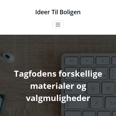
Videre
til
Ideer Til Boligen
indhold
Tagfodens forskellige
materialer og
valgmuligheder