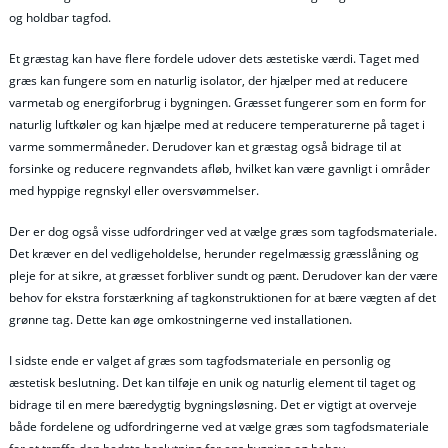
og holdbar tagfod.
Et græstag kan have flere fordele udover dets æstetiske værdi. Taget med
græs kan fungere som en naturlig isolator, der hjælper med at reducere
varmetab og energiforbrug i bygningen. Græsset fungerer som en form for
naturlig luftkøler og kan hjælpe med at reducere temperaturerne på taget i
varme sommermåneder. Derudover kan et græstag også bidrage til at
forsinke og reducere regnvandets afløb, hvilket kan være gavnligt i områder
med hyppige regnskyl eller oversvømmelser.
Der er dog også visse udfordringer ved at vælge græs som tagfodsmateriale.
Det kræver en del vedligeholdelse, herunder regelmæssig græsslåning og
pleje for at sikre, at græsset forbliver sundt og pænt. Derudover kan der være
behov for ekstra forstærkning af tagkonstruktionen for at bære vægten af det
grønne tag. Dette kan øge omkostningerne ved installationen.
I sidste ende er valget af græs som tagfodsmateriale en personlig og
æstetisk beslutning. Det kan tilføje en unik og naturlig element til taget og
bidrage til en mere bæredygtig bygningsløsning. Det er vigtigt at overveje
både fordelene og udfordringerne ved at vælge græs som tagfodsmateriale