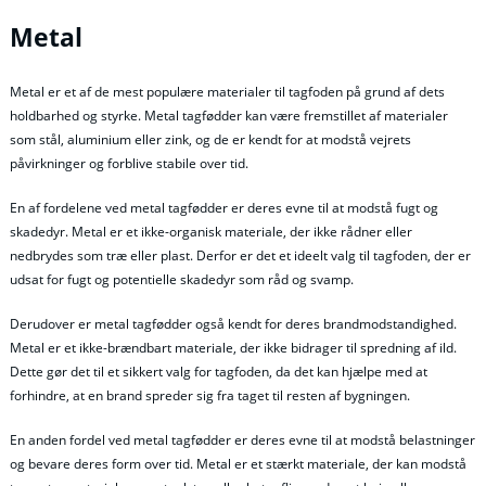
Metal
Metal er et af de mest populære materialer til tagfoden på grund af dets
holdbarhed og styrke. Metal tagfødder kan være fremstillet af materialer
som stål, aluminium eller zink, og de er kendt for at modstå vejrets
påvirkninger og forblive stabile over tid.
En af fordelene ved metal tagfødder er deres evne til at modstå fugt og
skadedyr. Metal er et ikke-organisk materiale, der ikke rådner eller
nedbrydes som træ eller plast. Derfor er det et ideelt valg til tagfoden, der er
udsat for fugt og potentielle skadedyr som råd og svamp.
Derudover er metal tagfødder også kendt for deres brandmodstandighed.
Metal er et ikke-brændbart materiale, der ikke bidrager til spredning af ild.
Dette gør det til et sikkert valg for tagfoden, da det kan hjælpe med at
forhindre, at en brand spreder sig fra taget til resten af bygningen.
En anden fordel ved metal tagfødder er deres evne til at modstå belastninger
og bevare deres form over tid. Metal er et stærkt materiale, der kan modstå