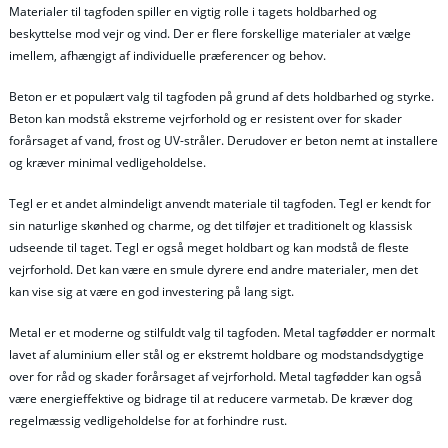
Materialer til tagfoden spiller en vigtig rolle i tagets holdbarhed og
beskyttelse mod vejr og vind. Der er flere forskellige materialer at vælge
imellem, afhængigt af individuelle præferencer og behov.
Beton er et populært valg til tagfoden på grund af dets holdbarhed og styrke.
Beton kan modstå ekstreme vejrforhold og er resistent over for skader
forårsaget af vand, frost og UV-stråler. Derudover er beton nemt at installere
og kræver minimal vedligeholdelse.
Tegl er et andet almindeligt anvendt materiale til tagfoden. Tegl er kendt for
sin naturlige skønhed og charme, og det tilføjer et traditionelt og klassisk
udseende til taget. Tegl er også meget holdbart og kan modstå de fleste
vejrforhold. Det kan være en smule dyrere end andre materialer, men det
kan vise sig at være en god investering på lang sigt.
Metal er et moderne og stilfuldt valg til tagfoden. Metal tagfødder er normalt
lavet af aluminium eller stål og er ekstremt holdbare og modstandsdygtige
over for råd og skader forårsaget af vejrforhold. Metal tagfødder kan også
være energieffektive og bidrage til at reducere varmetab. De kræver dog
regelmæssig vedligeholdelse for at forhindre rust.