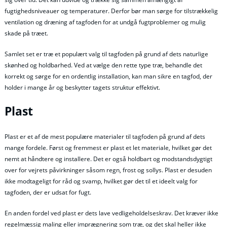
fugtighedsniveauer og temperaturer. Derfor bør man sørge for tilstrækkelig
ventilation og dræning af tagfoden for at undgå fugtproblemer og mulig
skade på træet.
Samlet set er træ et populært valg til tagfoden på grund af dets naturlige
skønhed og holdbarhed. Ved at vælge den rette type træ, behandle det
korrekt og sørge for en ordentlig installation, kan man sikre en tagfod, der
holder i mange år og beskytter tagets struktur effektivt.
Plast
Plast er et af de mest populære materialer til tagfoden på grund af dets
mange fordele. Først og fremmest er plast et let materiale, hvilket gør det
nemt at håndtere og installere. Det er også holdbart og modstandsdygtigt
over for vejrets påvirkninger såsom regn, frost og sollys. Plast er desuden
ikke modtageligt for råd og svamp, hvilket gør det til et ideelt valg for
tagfoden, der er udsat for fugt.
En anden fordel ved plast er dets lave vedligeholdelseskrav. Det kræver ikke
regelmæssig maling eller imprægnering som træ, og det skal heller ikke