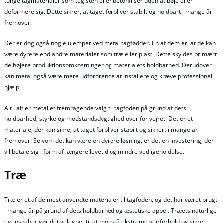
tunge tagmaterialer som teglsten eller betonfliser uden at bøje eller
deformere sig. Dette sikrer, at taget forbliver stabilt og holdbart i mange år
fremover.
Der er dog også nogle ulemper ved metal tagfødder. En af dem er, at de kan
være dyrere end andre materialer som træ eller plast. Dette skyldes primært
de højere produktionsomkostninger og materialets holdbarhed. Derudover
kan metal også være mere udfordrende at installere og kræve professionel
hjælp.
Alt i alt er metal et fremragende valg til tagfoden på grund af dets
holdbarhed, styrke og modstandsdygtighed over for vejret. Det er et
materiale, der kan sikre, at taget forbliver stabilt og sikkert i mange år
fremover. Selvom det kan være en dyrere løsning, er det en investering, der
vil betale sig i form af længere levetid og mindre vedligeholdelse.
Træ
Træ er et af de mest anvendte materialer til tagfoden, og det har været brugt
i mange år på grund af dets holdbarhed og æstetiske appel. Træets naturlige
egenskaber gør det velegnet til at modstå ekstreme vejrforhold og sikre