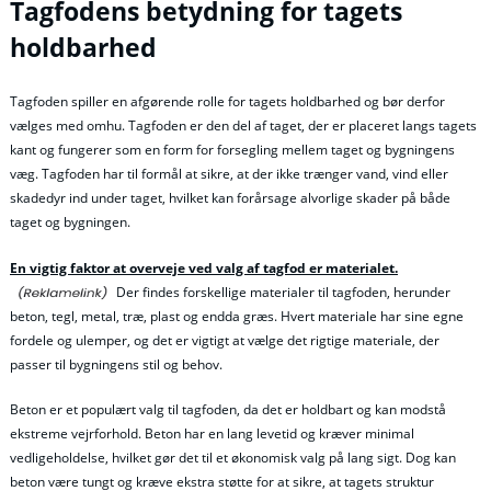
Tagfodens betydning for tagets
holdbarhed
Tagfoden spiller en afgørende rolle for tagets holdbarhed og bør derfor
vælges med omhu. Tagfoden er den del af taget, der er placeret langs tagets
kant og fungerer som en form for forsegling mellem taget og bygningens
væg. Tagfoden har til formål at sikre, at der ikke trænger vand, vind eller
skadedyr ind under taget, hvilket kan forårsage alvorlige skader på både
taget og bygningen.
En vigtig faktor at overveje ved valg af tagfod er materialet.
Der findes forskellige materialer til tagfoden, herunder
beton, tegl, metal, træ, plast og endda græs. Hvert materiale har sine egne
fordele og ulemper, og det er vigtigt at vælge det rigtige materiale, der
passer til bygningens stil og behov.
Beton er et populært valg til tagfoden, da det er holdbart og kan modstå
ekstreme vejrforhold. Beton har en lang levetid og kræver minimal
vedligeholdelse, hvilket gør det til et økonomisk valg på lang sigt. Dog kan
beton være tungt og kræve ekstra støtte for at sikre, at tagets struktur