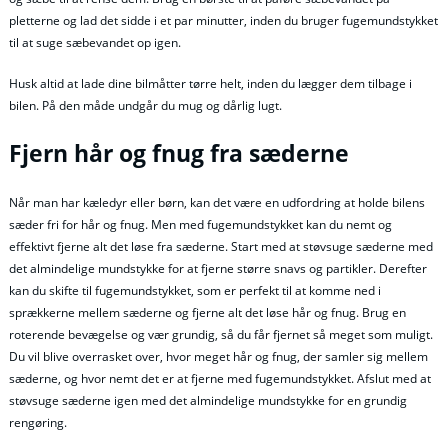
pletterne og lad det sidde i et par minutter, inden du bruger fugemundstykket
til at suge sæbevandet op igen.
Husk altid at lade dine bilmåtter tørre helt, inden du lægger dem tilbage i
bilen. På den måde undgår du mug og dårlig lugt.
Fjern hår og fnug fra sæderne
Når man har kæledyr eller børn, kan det være en udfordring at holde bilens
sæder fri for hår og fnug. Men med fugemundstykket kan du nemt og
effektivt fjerne alt det løse fra sæderne. Start med at støvsuge sæderne med
det almindelige mundstykke for at fjerne større snavs og partikler. Derefter
kan du skifte til fugemundstykket, som er perfekt til at komme ned i
sprækkerne mellem sæderne og fjerne alt det løse hår og fnug. Brug en
roterende bevægelse og vær grundig, så du får fjernet så meget som muligt.
Du vil blive overrasket over, hvor meget hår og fnug, der samler sig mellem
sæderne, og hvor nemt det er at fjerne med fugemundstykket. Afslut med at
støvsuge sæderne igen med det almindelige mundstykke for en grundig
rengøring.