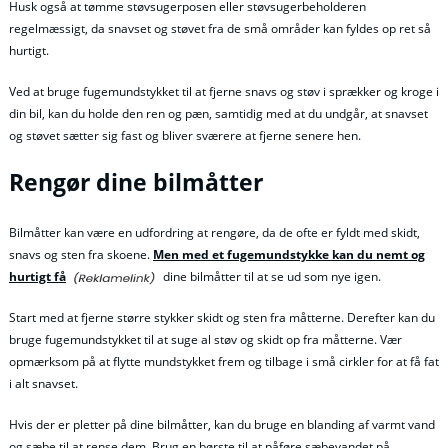
Husk også at tømme støvsugerposen eller støvsugerbeholderen
regelmæssigt, da snavset og støvet fra de små områder kan fyldes op ret så
hurtigt.
Ved at bruge fugemundstykket til at fjerne snavs og støv i sprækker og kroge i
din bil, kan du holde den ren og pæn, samtidig med at du undgår, at snavset
og støvet sætter sig fast og bliver sværere at fjerne senere hen.
Rengør dine bilmåtter
Bilmåtter kan være en udfordring at rengøre, da de ofte er fyldt med skidt,
snavs og sten fra skoene.
Men med et fugemundstykke kan du nemt og
hurtigt få
dine bilmåtter til at se ud som nye igen.
Start med at fjerne større stykker skidt og sten fra måtterne. Derefter kan du
bruge fugemundstykket til at suge al støv og skidt op fra måtterne. Vær
opmærksom på at flytte mundstykket frem og tilbage i små cirkler for at få fat
i alt snavset.
Hvis der er pletter på dine bilmåtter, kan du bruge en blanding af varmt vand
og sæbe til at rense dem. Brug en børste til at påføre sæbevandet på