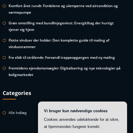
Komfort året rundt: Fordelene og ulemperne ved aircondition og
varmepumpe
Grøn omstilling med bundlinjegevinst: Energitiltag der hurtigt
tjener sig hjem
Flotte vinduer der holder: Den komplette guide til maling af
vinduesrammer
Fra slidt til strålende: Forvandl trappeopgangen med ny maling
Fremtidens ejendomsmægler: Digitalisering og nye teknologier på
boligmarkedet
Categories
Vi bruger kun nødvendige cookies
Alle Indlæg
Cookies anvendes udelukkende for at sikre,
at hjemmesiden fungerer korrekt.