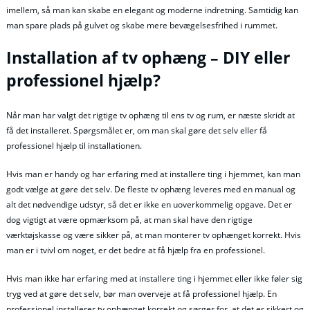
imellem, så man kan skabe en elegant og moderne indretning. Samtidig kan
man spare plads på gulvet og skabe mere bevægelsesfrihed i rummet.
Installation af tv ophæng – DIY eller
professionel hjælp?
Når man har valgt det rigtige tv ophæng til ens tv og rum, er næste skridt at
få det installeret. Spørgsmålet er, om man skal gøre det selv eller få
professionel hjælp til installationen.
Hvis man er handy og har erfaring med at installere ting i hjemmet, kan man
godt vælge at gøre det selv. De fleste tv ophæng leveres med en manual og
alt det nødvendige udstyr, så det er ikke en uoverkommelig opgave. Det er
dog vigtigt at være opmærksom på, at man skal have den rigtige
værktøjskasse og være sikker på, at man monterer tv ophænget korrekt. Hvis
man er i tvivl om noget, er det bedre at få hjælp fra en professionel.
Hvis man ikke har erfaring med at installere ting i hjemmet eller ikke føler sig
tryg ved at gøre det selv, bør man overveje at få professionel hjælp. En
professionel installerer tv ophænget korrekt og sørger for, at det er sikkert og