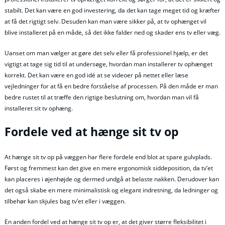
stabilt. Det kan være en god investering, da det kan tage meget tid og kræfter
at få det rigtigt selv. Desuden kan man være sikker på, at tv ophænget vil
blive installeret på en måde, så det ikke falder ned og skader ens tv eller væg.
Uanset om man vælger at gøre det selv eller få professionel hjælp, er det
vigtigt at tage sig tid til at undersøge, hvordan man installerer tv ophænget
korrekt. Det kan være en god idé at se videoer på nettet eller læse
vejledninger for at få en bedre forståelse af processen. På den måde er man
bedre rustet til at træffe den rigtige beslutning om, hvordan man vil få
installeret sit tv ophæng.
Fordele ved at hænge sit tv op
At hænge sit tv op på væggen har flere fordele end blot at spare gulvplads.
Først og fremmest kan det give en mere ergonomisk siddeposition, da tv’et
kan placeres i øjenhøjde og dermed undgå at belaste nakken. Derudover kan
det også skabe en mere minimalistisk og elegant indretning, da ledninger og
tilbehør kan skjules bag tv’et eller i væggen.
En anden fordel ved at hænge sit tv op er, at det giver større fleksibilitet i