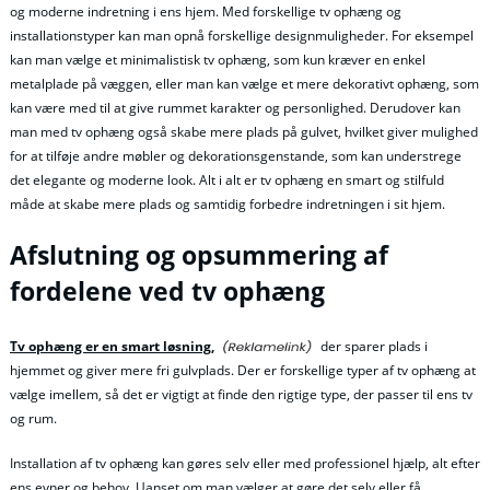
og moderne indretning i ens hjem. Med forskellige tv ophæng og
installationstyper kan man opnå forskellige designmuligheder. For eksempel
kan man vælge et minimalistisk tv ophæng, som kun kræver en enkel
metalplade på væggen, eller man kan vælge et mere dekorativt ophæng, som
kan være med til at give rummet karakter og personlighed. Derudover kan
man med tv ophæng også skabe mere plads på gulvet, hvilket giver mulighed
for at tilføje andre møbler og dekorationsgenstande, som kan understrege
det elegante og moderne look. Alt i alt er tv ophæng en smart og stilfuld
måde at skabe mere plads og samtidig forbedre indretningen i sit hjem.
Afslutning og opsummering af
fordelene ved tv ophæng
Tv ophæng er en smart løsning,
der sparer plads i
hjemmet og giver mere fri gulvplads. Der er forskellige typer af tv ophæng at
vælge imellem, så det er vigtigt at finde den rigtige type, der passer til ens tv
og rum.
Installation af tv ophæng kan gøres selv eller med professionel hjælp, alt efter
ens evner og behov. Uanset om man vælger at gøre det selv eller få