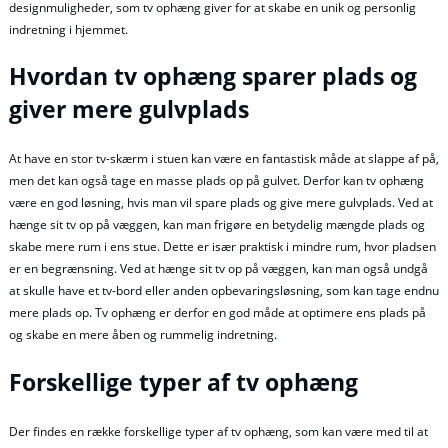
designmuligheder, som tv ophæng giver for at skabe en unik og personlig
indretning i hjemmet.
Hvordan tv ophæng sparer plads og
giver mere gulvplads
At have en stor tv-skærm i stuen kan være en fantastisk måde at slappe af på,
men det kan også tage en masse plads op på gulvet. Derfor kan tv ophæng
være en god løsning, hvis man vil spare plads og give mere gulvplads. Ved at
hænge sit tv op på væggen, kan man frigøre en betydelig mængde plads og
skabe mere rum i ens stue. Dette er især praktisk i mindre rum, hvor pladsen
er en begrænsning. Ved at hænge sit tv op på væggen, kan man også undgå
at skulle have et tv-bord eller anden opbevaringsløsning, som kan tage endnu
mere plads op. Tv ophæng er derfor en god måde at optimere ens plads på
og skabe en mere åben og rummelig indretning.
Forskellige typer af tv ophæng
Der findes en række forskellige typer af tv ophæng, som kan være med til at