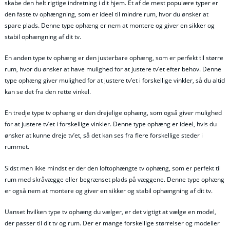
skabe den helt rigtige indretning i dit hjem. Et af de mest populære typer er
den faste tv ophængning, som er ideel til mindre rum, hvor du ønsker at
spare plads. Denne type ophæng er nem at montere og giver en sikker og
stabil ophængning af dit tv.
En anden type tv ophæng er den justerbare ophæng, som er perfekt til større
rum, hvor du ønsker at have mulighed for at justere tv’et efter behov. Denne
type ophæng giver mulighed for at justere tv’et i forskellige vinkler, så du altid
kan se det fra den rette vinkel.
En tredje type tv ophæng er den drejelige ophæng, som også giver mulighed
for at justere tv’et i forskellige vinkler. Denne type ophæng er ideel, hvis du
ønsker at kunne dreje tv’et, så det kan ses fra flere forskellige steder i
rummet.
Sidst men ikke mindst er der den loftophængte tv ophæng, som er perfekt til
rum med skråvægge eller begrænset plads på væggene. Denne type ophæng
er også nem at montere og giver en sikker og stabil ophængning af dit tv.
Uanset hvilken type tv ophæng du vælger, er det vigtigt at vælge en model,
der passer til dit tv og rum. Der er mange forskellige størrelser og modeller