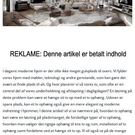
I dagens moderne hjem er der ofte ikke meget gulvplads til overs. Vi fylder
vores hjem med møbler, teknologi og andre genstande, som kan gøre det
svært at finde plads til alt. Og hvor placerer vi så vores tv, som ofte er en
central del af vores underholdning og afslapning i dagligdagen? En løsning på
dette problem kan være at hænge sit tv op med et tv ophæng. Udover at
spare plads, kan et tv ophæng også give en mere elegant og moderne
indretning i hjemmet. I denne artikel vil vi se nærmere på, hvordan tv ophæng
kan være en løsning på pladsmangel, de forskellige typer af tv ophæng,
hvordan man vælger det rigtige ophæng til ens tv og rum, installation af tv
ophæng samt fordelene ved at hænge sit tv op. Vi vil også se på de mange