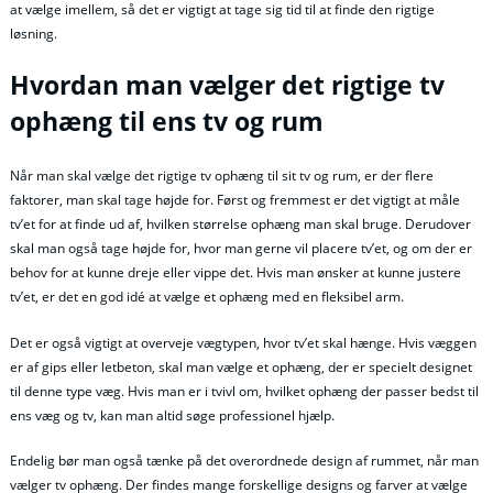
at vælge imellem, så det er vigtigt at tage sig tid til at finde den rigtige
løsning.
Hvordan man vælger det rigtige tv
ophæng til ens tv og rum
Når man skal vælge det rigtige tv ophæng til sit tv og rum, er der flere
faktorer, man skal tage højde for. Først og fremmest er det vigtigt at måle
tv’et for at finde ud af, hvilken størrelse ophæng man skal bruge. Derudover
skal man også tage højde for, hvor man gerne vil placere tv’et, og om der er
behov for at kunne dreje eller vippe det. Hvis man ønsker at kunne justere
tv’et, er det en god idé at vælge et ophæng med en fleksibel arm.
Det er også vigtigt at overveje vægtypen, hvor tv’et skal hænge. Hvis væggen
er af gips eller letbeton, skal man vælge et ophæng, der er specielt designet
til denne type væg. Hvis man er i tvivl om, hvilket ophæng der passer bedst til
ens væg og tv, kan man altid søge professionel hjælp.
Endelig bør man også tænke på det overordnede design af rummet, når man
vælger tv ophæng. Der findes mange forskellige designs og farver at vælge