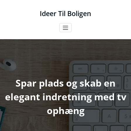
Videre
til
Ideer Til Boligen
indhold
Spar plads og skab en
elegant indretning med tv
ophæng