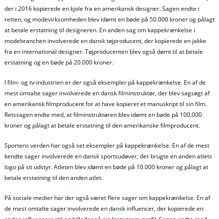
der i 2016 kopierede en kjole fra en amerikansk designer. Sagen endte i
retten, og modevirksomheden blev idømt en bøde på 50.000 kroner og pålagt
at betale erstatning til designeren. En anden sag om kappekrænkelse i
modebranchen involverede en dansk tøjproducent, der kopierede en jakke
fra en international designer. Tøjproducenten blev også dømt til at betale
erstatning og en bøde på 20.000 kroner.
I film- og tv-industrien er der også eksempler på kappekrænkelse. En af de
mest omtalte sager involverede en dansk filminstruktør, der blev sagsøgt af
en amerikansk filmproducent for at have kopieret et manuskript til sin film.
Retssagen endte med, at filminstruktøren blev idømt en bøde på 100.000
kroner og pålagt at betale erstatning til den amerikanske filmproducent.
Sportens verden har også set eksempler på kappekrænkelse. En af de mest
kendte sager involverede en dansk sportsudøver, der brugte en anden atlets
logo på sit udstyr. Atleten blev idømt en bøde på 10.000 kroner og pålagt at
betale erstatning til den anden atlet.
På sociale medier har der også været flere sager om kappekrænkelse. En af
de mest omtalte sager involverede en dansk influencer, der kopierede en