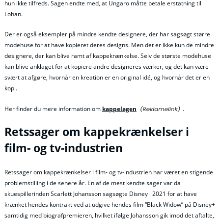
hun ikke tilfreds. Sagen endte med, at Ungaro måtte betale erstatning til
Lohan.
Der er også eksempler på mindre kendte designere, der har sagsøgt større
modehuse for at have kopieret deres designs. Men det er ikke kun de mindre
designere, der kan blive ramt af kappekrænkelse. Selv de største modehuse
kan blive anklaget for at kopiere andre designeres værker, og det kan være
svært at afgøre, hvornår en kreation er en original idé, og hvornår det er en
kopi.
Her finder du mere information om
kappelagen
.
Retssager om kappekrænkelser i
film- og tv-industrien
Retssager om kappekrænkelser i film- og tv-industrien har været en stigende
problemstilling i de senere år. En af de mest kendte sager var da
skuespillerinden Scarlett Johansson sagsøgte Disney i 2021 for at have
krænket hendes kontrakt ved at udgive hendes film “Black Widow” på Disney+
samtidig med biografpremieren, hvilket ifølge Johansson gik imod det aftalte,