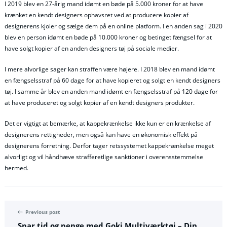
I 2019 blev en 27-årig mand idømt en bøde på 5.000 kroner for at have
krænket en kendt designers ophavsret ved at producere kopier af
designerens kjoler og sælge dem på en online platform. I en anden sag i 2020
blev en person idømt en bøde på 10.000 kroner og betinget fængsel for at
have solgt kopier af en anden designers tøj på sociale medier.
I mere alvorlige sager kan straffen være højere. I 2018 blev en mand idømt
en fængselsstraf på 60 dage for at have kopieret og solgt en kendt designers
tøj. I samme år blev en anden mand idømt en fængselsstraf på 120 dage for
at have produceret og solgt kopier af en kendt designers produkter.
Det er vigtigt at bemærke, at kappekrænkelse ikke kun er en krænkelse af
designerens rettigheder, men også kan have en økonomisk effekt på
designerens forretning. Derfor tager retssystemet kappekrænkelse meget
alvorligt og vil håndhæve strafferetlige sanktioner i overensstemmelse
hermed.
Previous post
Spar tid og penge med Goki Multiværktøj – Din