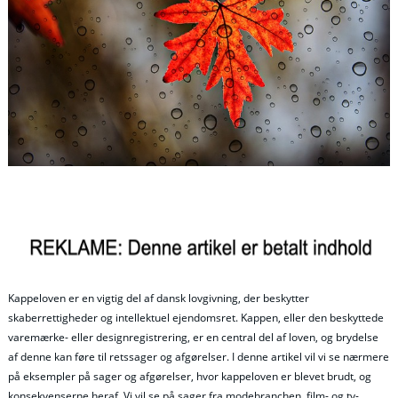
Kappeloven er en vigtig del af dansk lovgivning, der beskytter
skaberrettigheder og intellektuel ejendomsret. Kappen, eller den beskyttede
varemærke- eller designregistrering, er en central del af loven, og brydelse
af denne kan føre til retssager og afgørelser. I denne artikel vil vi se nærmere
på eksempler på sager og afgørelser, hvor kappeloven er blevet brudt, og
konsekvenserne heraf. Vi vil se på sager fra modebranchen, film- og tv-