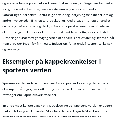
og kostede hende potentielle millioner i tabte indtægter. Sagen endte med et
forlig, men satte fokus på, hvordan streamingtjenester kan skabe
udfordringer i forhold til kontraktlige aftaler og indtjening for skuespillere og
andre involverede i film- og tv-produktioner. Andre sager har også handlet
om brugen af kostumer og designs fra andre produktioner uden tilladelse,
eller at bruge en karakter eller historie uden at have rettighederne til det.
Disse sager understreger vigtigheden af at have klare aftaler og licenser, når
man arbejder inden for film- og tv-industrien, for at undgå kappekrænkelser
og retssager.
Eksempler på kappekrænkelser i
sportens verden
Sportens verden er ikke immun over for kappekrænkelser, og der er flere
eksempler på sager, hvor atleter og sportsmærker har været involveret i
retssager om kappelovovertrædelser.
En af de mest kendte sager om kappekrænkelse i sportens verden er sagen
mellem Nike og konkurrenten Sketchers. Nike anklagede Sketchers for at
have kopieret deres populære Free-sko. Nike argumenterede for, at