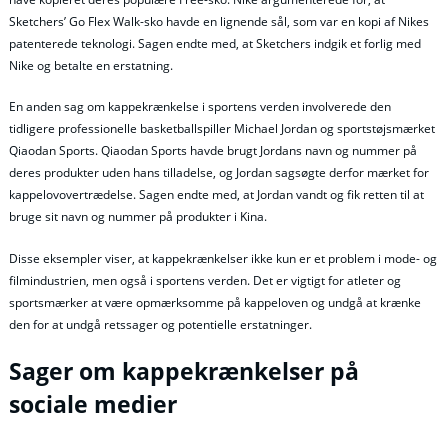
Sketchers’ Go Flex Walk-sko havde en lignende sål, som var en kopi af Nikes
patenterede teknologi. Sagen endte med, at Sketchers indgik et forlig med
Nike og betalte en erstatning.
En anden sag om kappekrænkelse i sportens verden involverede den
tidligere professionelle basketballspiller Michael Jordan og sportstøjsmærket
Qiaodan Sports. Qiaodan Sports havde brugt Jordans navn og nummer på
deres produkter uden hans tilladelse, og Jordan sagsøgte derfor mærket for
kappelovovertrædelse. Sagen endte med, at Jordan vandt og fik retten til at
bruge sit navn og nummer på produkter i Kina.
Disse eksempler viser, at kappekrænkelser ikke kun er et problem i mode- og
filmindustrien, men også i sportens verden. Det er vigtigt for atleter og
sportsmærker at være opmærksomme på kappeloven og undgå at krænke
den for at undgå retssager og potentielle erstatninger.
Sager om kappekrænkelser på
sociale medier