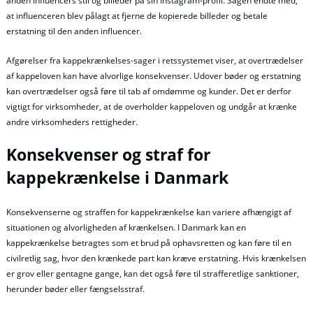
anden influencers stil og billeder på sin Instagram-profil. Sagen endte med,
at influenceren blev pålagt at fjerne de kopierede billeder og betale
erstatning til den anden influencer.
Afgørelser fra kappekrænkelses-sager i retssystemet viser, at overtrædelser
af kappeloven kan have alvorlige konsekvenser. Udover bøder og erstatning
kan overtrædelser også føre til tab af omdømme og kunder. Det er derfor
vigtigt for virksomheder, at de overholder kappeloven og undgår at krænke
andre virksomheders rettigheder.
Konsekvenser og straf for
kappekrænkelse i Danmark
Konsekvenserne og straffen for kappekrænkelse kan variere afhængigt af
situationen og alvorligheden af krænkelsen. I Danmark kan en
kappekrænkelse betragtes som et brud på ophavsretten og kan føre til en
civilretlig sag, hvor den krænkede part kan kræve erstatning. Hvis krænkelsen
er grov eller gentagne gange, kan det også føre til strafferetlige sanktioner,
herunder bøder eller fængselsstraf.