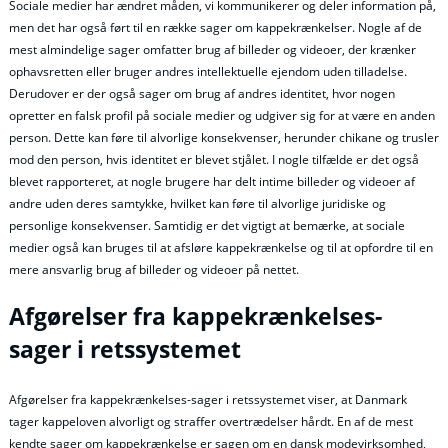
Sociale medier har ændret måden, vi kommunikerer og deler information på,
men det har også ført til en række sager om kappekrænkelser. Nogle af de
mest almindelige sager omfatter brug af billeder og videoer, der krænker
ophavsretten eller bruger andres intellektuelle ejendom uden tilladelse.
Derudover er der også sager om brug af andres identitet, hvor nogen
opretter en falsk profil på sociale medier og udgiver sig for at være en anden
person. Dette kan føre til alvorlige konsekvenser, herunder chikane og trusler
mod den person, hvis identitet er blevet stjålet. I nogle tilfælde er det også
blevet rapporteret, at nogle brugere har delt intime billeder og videoer af
andre uden deres samtykke, hvilket kan føre til alvorlige juridiske og
personlige konsekvenser. Samtidig er det vigtigt at bemærke, at sociale
medier også kan bruges til at afsløre kappekrænkelse og til at opfordre til en
mere ansvarlig brug af billeder og videoer på nettet.
Afgørelser fra kappekrænkelses-
sager i retssystemet
Afgørelser fra kappekrænkelses-sager i retssystemet viser, at Danmark
tager kappeloven alvorligt og straffer overtrædelser hårdt. En af de mest
kendte sager om kappekrænkelse er sagen om en dansk modevirksomhed,