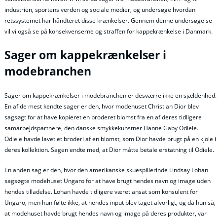
industrien, sportens verden og sociale medier, og undersøge hvordan
retssystemet har håndteret disse krænkelser. Gennem denne undersøgelse
vil vi også se på konsekvenserne og straffen for kappekrænkelse i Danmark.
Sager om kappekrænkelser i
modebranchen
Sager om kappekrænkelser i modebranchen er desværre ikke en sjældenhed.
En af de mest kendte sager er den, hvor modehuset Christian Dior blev
sagsøgt for at have kopieret en broderet blomst fra en af deres tidligere
samarbejdspartnere, den danske smykkekunstner Hanne Gaby Odiele.
Odiele havde lavet et broderi af en blomst, som Dior havde brugt på en kjole i
deres kollektion. Sagen endte med, at Dior måtte betale erstatning til Odiele.
En anden sag er den, hvor den amerikanske skuespillerinde Lindsay Lohan
sagsøgte modehuset Ungaro for at have brugt hendes navn og image uden
hendes tilladelse. Lohan havde tidligere været ansat som konsulent for
Ungaro, men hun følte ikke, at hendes input blev taget alvorligt, og da hun så,
at modehuset havde brugt hendes navn og image på deres produkter, var