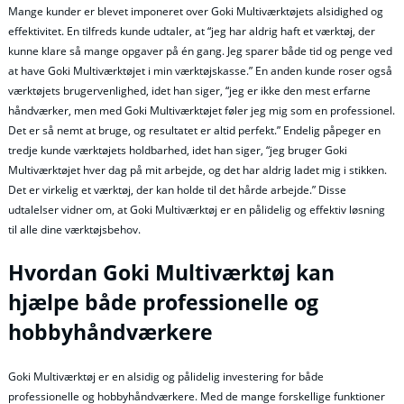
Mange kunder er blevet imponeret over Goki Multiværktøjets alsidighed og
effektivitet. En tilfreds kunde udtaler, at “jeg har aldrig haft et værktøj, der
kunne klare så mange opgaver på én gang. Jeg sparer både tid og penge ved
at have Goki Multiværktøjet i min værktøjskasse.” En anden kunde roser også
værktøjets brugervenlighed, idet han siger, “jeg er ikke den mest erfarne
håndværker, men med Goki Multiværktøjet føler jeg mig som en professionel.
Det er så nemt at bruge, og resultatet er altid perfekt.” Endelig påpeger en
tredje kunde værktøjets holdbarhed, idet han siger, “jeg bruger Goki
Multiværktøjet hver dag på mit arbejde, og det har aldrig ladet mig i stikken.
Det er virkelig et værktøj, der kan holde til det hårde arbejde.” Disse
udtalelser vidner om, at Goki Multiværktøj er en pålidelig og effektiv løsning
til alle dine værktøjsbehov.
Hvordan Goki Multiværktøj kan
hjælpe både professionelle og
hobbyhåndværkere
Goki Multiværktøj er en alsidig og pålidelig investering for både
professionelle og hobbyhåndværkere. Med de mange forskellige funktioner