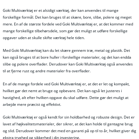
Goki Multiværktøj er et alsidigt værktøj, der kan anvendes til mange
forskellige formål. Det kan bruges til at skære, bore, slibe, polere og meget
mere. En af de største fordele ved Goki Multiværktøj er, at det kommer med
mange forskellige tilbehørsdele, som gør det muligt at udføre forskellige
opgaver uden at skulle skifte værktøj hele tiden.
Med Goki Multiværktøj kan du let skære gennem træ, metal og plastik. Det
kan også bruges til at bore huller i forskellige materialer, og det kan endda
slibe og polere overflader. Derudover kan Goki Multiværktøj også anvendes
til at fjerne rust og andre materialer fra overflader.
En af de mange fordele ved Goki Multiværktøj er, at det er let og kompakt,
hvilket gør det nemt at bruge og opbevare. Det kan også let justeres i
hastighed, alt efter hvilken opgave du skal udføre. Dette gør det muligt at
arbejde mere præcist og effektivt.
Goki Multiværktøj er også kendt for sin holdbarhed og robuste design. Det er
lavet af højkvalitetsmaterialer, der sikrer, at det kan holde til gentagne brug
og slid. Derudover kommer det med en garanti på op til to år, hvilket giver dig
ekstra tryghed og sikkerhed i din investering.