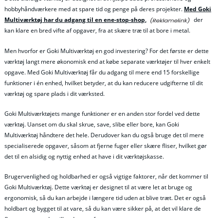
hobbyhåndværkere med at spare tid og penge på deres projekter.
Med Goki
Multiværktøj har du adgang til en ene-stop-shop,
der
kan klare en bred vifte af opgaver, fra at skære træ til at bore i metal.
Men hvorfor er Goki Multiværktøj en god investering? For det første er dette
værktøj langt mere økonomisk end at købe separate værktøjer til hver enkelt
opgave. Med Goki Multiværktøj får du adgang til mere end 15 forskellige
funktioner i én enhed, hvilket betyder, at du kan reducere udgifterne til dit
værktøj og spare plads i dit værksted.
Goki Multiværktøjets mange funktioner er en anden stor fordel ved dette
værktøj. Uanset om du skal skrue, save, slibe eller bore, kan Goki
Multiværktøj håndtere det hele. Derudover kan du også bruge det til mere
specialiserede opgaver, såsom at fjerne fuger eller skære fliser, hvilket gør
det til en alsidig og nyttig enhed at have i dit værktøjskasse.
Brugervenlighed og holdbarhed er også vigtige faktorer, når det kommer til
Goki Multiværktøj. Dette værktøj er designet til at være let at bruge og
ergonomisk, så du kan arbejde i længere tid uden at blive træt. Det er også
holdbart og bygget til at vare, så du kan være sikker på, at det vil klare de