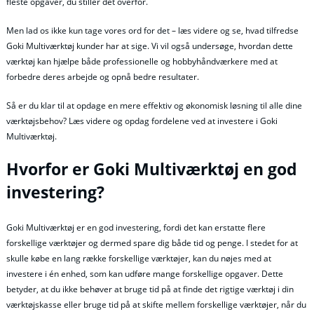
fleste opgaver, du stiller det overfor.
Men lad os ikke kun tage vores ord for det – læs videre og se, hvad tilfredse
Goki Multiværktøj kunder har at sige. Vi vil også undersøge, hvordan dette
værktøj kan hjælpe både professionelle og hobbyhåndværkere med at
forbedre deres arbejde og opnå bedre resultater.
Så er du klar til at opdage en mere effektiv og økonomisk løsning til alle dine
værktøjsbehov? Læs videre og opdag fordelene ved at investere i Goki
Multiværktøj.
Hvorfor er Goki Multiværktøj en god
investering?
Goki Multiværktøj er en god investering, fordi det kan erstatte flere
forskellige værktøjer og dermed spare dig både tid og penge. I stedet for at
skulle købe en lang række forskellige værktøjer, kan du nøjes med at
investere i én enhed, som kan udføre mange forskellige opgaver. Dette
betyder, at du ikke behøver at bruge tid på at finde det rigtige værktøj i din
værktøjskasse eller bruge tid på at skifte mellem forskellige værktøjer, når du