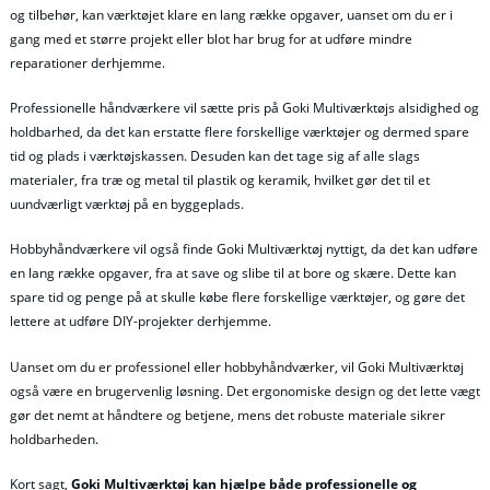
og tilbehør, kan værktøjet klare en lang række opgaver, uanset om du er i
gang med et større projekt eller blot har brug for at udføre mindre
reparationer derhjemme.
Professionelle håndværkere vil sætte pris på Goki Multiværktøjs alsidighed og
holdbarhed, da det kan erstatte flere forskellige værktøjer og dermed spare
tid og plads i værktøjskassen. Desuden kan det tage sig af alle slags
materialer, fra træ og metal til plastik og keramik, hvilket gør det til et
uundværligt værktøj på en byggeplads.
Hobbyhåndværkere vil også finde Goki Multiværktøj nyttigt, da det kan udføre
en lang række opgaver, fra at save og slibe til at bore og skære. Dette kan
spare tid og penge på at skulle købe flere forskellige værktøjer, og gøre det
lettere at udføre DIY-projekter derhjemme.
Uanset om du er professionel eller hobbyhåndværker, vil Goki Multiværktøj
også være en brugervenlig løsning. Det ergonomiske design og det lette vægt
gør det nemt at håndtere og betjene, mens det robuste materiale sikrer
holdbarheden.
Kort sagt,
Goki Multiværktøj kan hjælpe både professionelle og